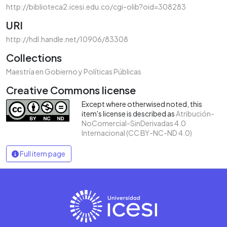
http://biblioteca2.icesi.edu.co/cgi-olib?oid=308283
URI
http://hdl.handle.net/10906/83308
Collections
Maestría en Gobierno y Políticas Públicas
Creative Commons license
Except where otherwised noted, this
item's license is described as
Atribución-
NoComercial-SinDerivadas 4.0
Internacional (CC BY-NC-ND 4.0)
Full item page