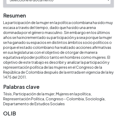
Resumen
La participación de la mujer en la política colombiana ha sido muy
escasa a través del tiempo, dado que ha sido una arena
dominada por el género masculino. Sin embargo en los últimos
años se ha incrementado su participación ya sea porque la mujer
se ha ganado su espacios en distintos ámbitos socio políticos o
porque el estado colombiano ha realizado acciones afirmativas
en sus legislaturas con el objetivo de otorgar de manera
equitativa el poder político tanto en hombres como mujeres. El
objetivo de este trabajo es describir y analizar la participación y
representación política de las mujeres en el Congreso de la
República de Colombia después de la entrada en vigencia de la ley
1475 del 2011.
Palabras clave
Tésis
Participación de la mujer
Mujeres en la política
Representación Política
Congreso - Colombia
Sociología
Departamento de Estudios Sociales
OLIB