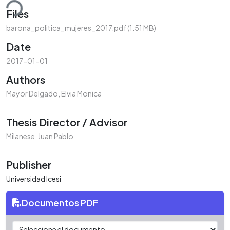
ding...
Files
barona_politica_mujeres_2017.pdf
(1.51 MB)
Date
2017-01-01
Authors
Mayor Delgado, Elvia Monica
Thesis Director / Advisor
Milanese, Juan Pablo
Publisher
Universidad Icesi
Documentos PDF