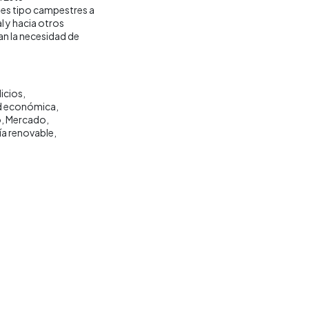
es tipo campestres a
 y hacia otros
ían la necesidad de
icios
ad económica
o
Mercado
ía renovable