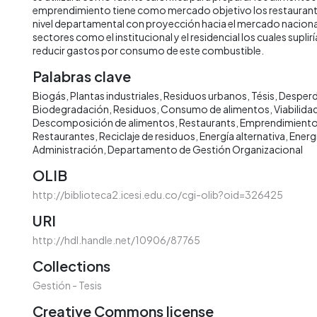
emprendimiento tiene como mercado objetivo los restaurant
nivel departamental con proyección hacia el mercado nacional
sectores como el institucional y el residencial los cuales suplir
reducir gastos por consumo de este combustible.
Palabras clave
Biogás
Plantas industriales
Residuos urbanos
Tésis
Desperd
Biodegradación
Residuos
Consumo de alimentos
Viabilid
Descomposición de alimentos
Restaurants
Emprendimient
Restaurantes
Reciclaje de residuos
Energía alternativa
Energ
Administración
Departamento de Gestión Organizacional
OLIB
http://biblioteca2.icesi.edu.co/cgi-olib?oid=326425
URI
http://hdl.handle.net/10906/87765
Collections
Gestión - Tesis
Creative Commons license