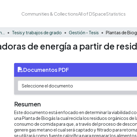
Communities & Collections
All of DSpace
Statistics
Facultad de Negocios y Economía
Tesis y trabajos de grado
Gestión - Tesis
doras de energía a partir de res
Documentos PDF
Resumen
Este documento está enfocado en determinar la viabilidad com
una Planta de Biogás la cual recicla los residuos orgánicos de 
consumo de comida para que, a través del proceso de descom
genere gas metano el cual será captado y filtrado para retorna
se utilizará como fuente calorífica para preparar los alimentos