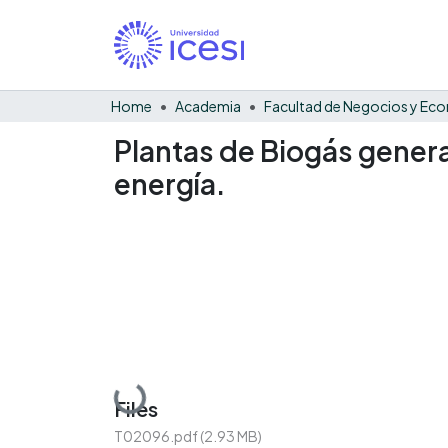
Home
Academia
Plantas de Biogás genera
energía.
Loading...
Files
T02096.pdf
(2.93 MB)