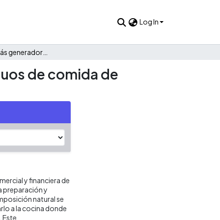
Log In
Plantas de Biogás generadoras de energía a partir de residuos de comida de energía.
iduos de comida de
ercial y financiera de
la preparación y
posición natural se
rlo a la cocina donde
. Este