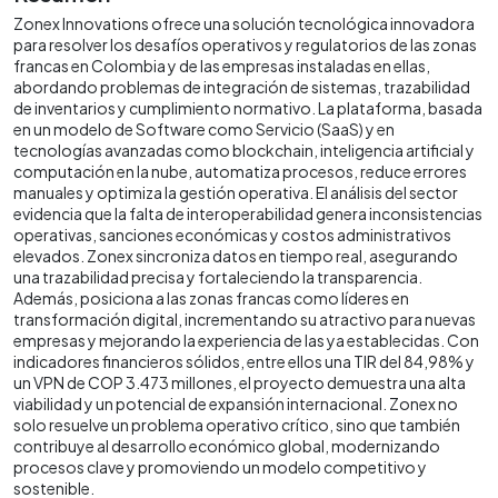
Zonex Innovations ofrece una solución tecnológica innovadora
para resolver los desafíos operativos y regulatorios de las zonas
francas en Colombia y de las empresas instaladas en ellas,
abordando problemas de integración de sistemas, trazabilidad
de inventarios y cumplimiento normativo. La plataforma, basada
en un modelo de Software como Servicio (SaaS) y en
tecnologías avanzadas como blockchain, inteligencia artificial y
computación en la nube, automatiza procesos, reduce errores
manuales y optimiza la gestión operativa. El análisis del sector
evidencia que la falta de interoperabilidad genera inconsistencias
operativas, sanciones económicas y costos administrativos
elevados. Zonex sincroniza datos en tiempo real, asegurando
una trazabilidad precisa y fortaleciendo la transparencia.
Además, posiciona a las zonas francas como líderes en
transformación digital, incrementando su atractivo para nuevas
empresas y mejorando la experiencia de las ya establecidas. Con
indicadores financieros sólidos, entre ellos una TIR del 84,98% y
un VPN de COP 3.473 millones, el proyecto demuestra una alta
viabilidad y un potencial de expansión internacional. Zonex no
solo resuelve un problema operativo crítico, sino que también
contribuye al desarrollo económico global, modernizando
procesos clave y promoviendo un modelo competitivo y
sostenible.