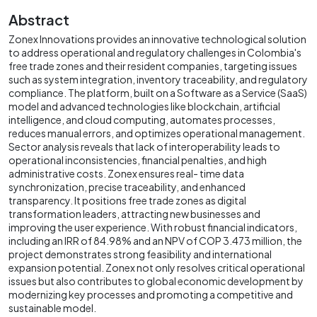
Abstract
Zonex Innovations provides an innovative technological solution
to address operational and regulatory challenges in Colombia's
free trade zones and their resident companies, targeting issues
such as system integration, inventory traceability, and regulatory
compliance. The platform, built on a Software as a Service (SaaS)
model and advanced technologies like blockchain, artificial
intelligence, and cloud computing, automates processes,
reduces manual errors, and optimizes operational management.
Sector analysis reveals that lack of interoperability leads to
operational inconsistencies, financial penalties, and high
administrative costs. Zonex ensures real- time data
synchronization, precise traceability, and enhanced
transparency. It positions free trade zones as digital
transformation leaders, attracting new businesses and
improving the user experience. With robust financial indicators,
including an IRR of 84.98% and an NPV of COP 3.473 million, the
project demonstrates strong feasibility and international
expansion potential. Zonex not only resolves critical operational
issues but also contributes to global economic development by
modernizing key processes and promoting a competitive and
sustainable model.