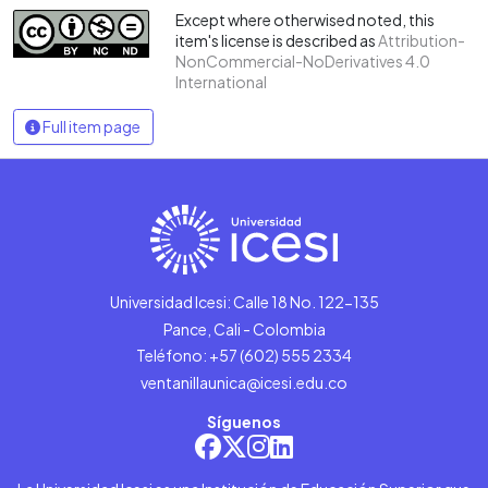
Except where otherwised noted, this
item's license is described as
Attribution-
NonCommercial-NoDerivatives 4.0
International
Full item page
Universidad Icesi: Calle 18 No. 122-135
Pance, Cali - Colombia
Teléfono: +57 (602) 555 2334
ventanillaunica@icesi.edu.co
Síguenos