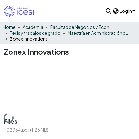
Log In
Home
Academia
Facultad de Negocios y Economía
Tesis y trabajos de grado
Maestría en Administración de Empresas
Zonex Innovations
Zonex Innovations
Loading...
Files
T02934.pdf
(1.28 MB)