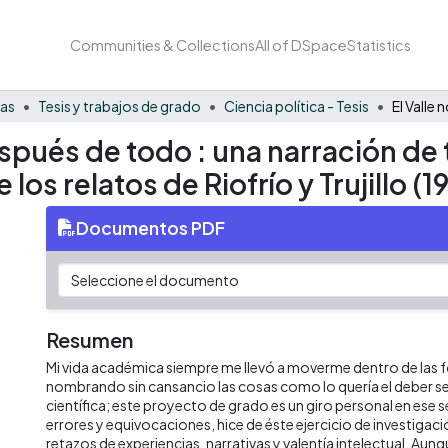
Communities & Collections
All of DSpace
Statistics
nas
Tesis y trabajos de grado
Ciencia política - Tesis
después de todo : una narración de 
os relatos de Riofrío y Trujillo (1
Documentos PDF
Resumen
Mi vida académica siempre me llevó a moverme dentro de las 
nombrando sin cansancio las cosas como lo quería el deber ser
científica; este proyecto de grado es un giro personal en ese
errores y equivocaciones, hice de éste ejercicio de investigac
retazos de experiencias, narrativas y valentía intelectual. Au