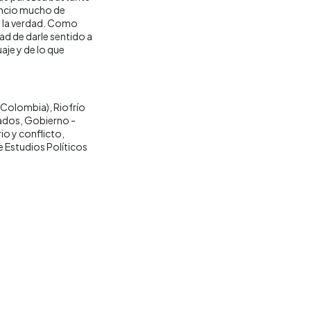
encio mucho de
o la verdad. Como
dad de darle sentido a
aje y de lo que
a, Colombia)
Riofrío
ados
Gobierno -
rio y conflicto
Estudios Políticos