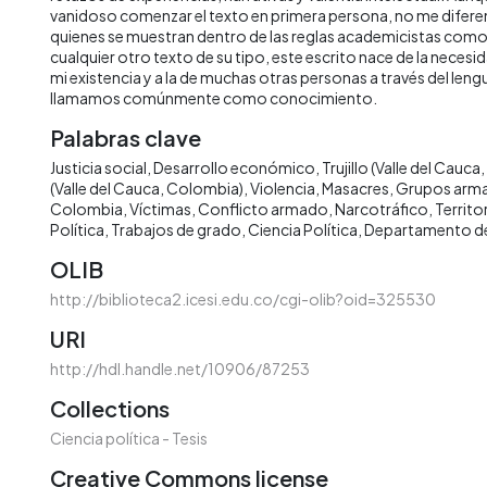
vanidoso comenzar el texto en primera persona, no me difer
quienes se muestran dentro de las reglas academicistas com
cualquier otro texto de su tipo, este escrito nace de la necesi
mi existencia y a la de muchas otras personas a través del lengu
llamamos comúnmente como conocimiento.
Palabras clave
Justicia social
Desarrollo económico
Trujillo (Valle del Cauc
(Valle del Cauca, Colombia)
Violencia
Masacres
Grupos arm
Colombia
Víctimas
Conflicto armado
Narcotráfico
Territo
Política
Trabajos de grado
Ciencia Política
Departamento de 
OLIB
http://biblioteca2.icesi.edu.co/cgi-olib?oid=325530
URI
http://hdl.handle.net/10906/87253
Collections
Ciencia política - Tesis
Creative Commons license