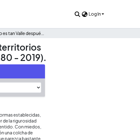
Log In
El Valle no es tan Valle después de todo : una narración de territorios fragmentados a través de los relatos de Riofrío y Trujillo (1980 - 2019).
territorios
980 - 2019).
formas establecidas,
 de la rigurosidad
 sentido. Con miedos,
ión una colcha de
nque parezca bastante