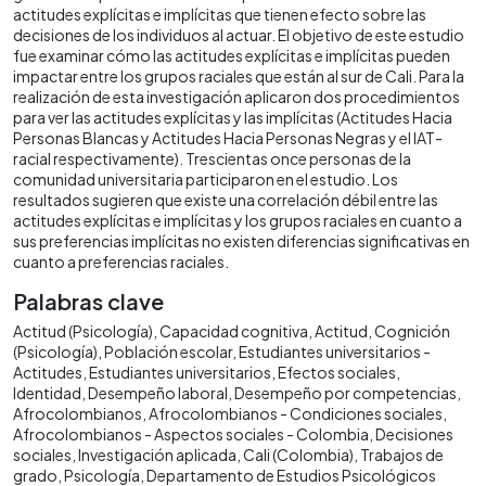
actitudes explícitas e implícitas que tienen efecto sobre las
decisiones de los individuos al actuar. El objetivo de este estudio
fue examinar cómo las actitudes explícitas e implícitas pueden
impactar entre los grupos raciales que están al sur de Cali. Para la
realización de esta investigación aplicaron dos procedimientos
para ver las actitudes explícitas y las implícitas (Actitudes Hacia
Personas Blancas y Actitudes Hacia Personas Negras y el IAT-
racial respectivamente). Trescientas once personas de la
comunidad universitaria participaron en el estudio. Los
resultados sugieren que existe una correlación débil entre las
actitudes explícitas e implícitas y los grupos raciales en cuanto a
sus preferencias implícitas no existen diferencias significativas en
cuanto a preferencias raciales.
Palabras clave
Actitud (Psicología)
Capacidad cognitiva
Actitud
Cognición
(Psicología)
Población escolar
Estudiantes universitarios -
Actitudes
Estudiantes universitarios
Efectos sociales
Identidad
Desempeño laboral
Desempeño por competencias
Afrocolombianos
Afrocolombianos - Condiciones sociales
Afrocolombianos - Aspectos sociales - Colombia
Decisiones
sociales
Investigación aplicada
Cali (Colombia)
Trabajos de
grado
Psicología
Departamento de Estudios Psicológicos