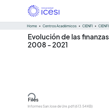
Home
Centros Académicos
CIENFI
Evolución de las finanza
2008 - 2021
Loading...
Files
Informes San Jose de Ure.pdf
(613.54 KB)