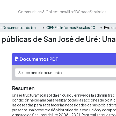
Communities & Collections
All of DSpace
Statistics
CIENFI - Documentos de trabajos, técnicos y de divulgación
CIENFI - Informes Fiscales 2021
s públicas de San José de Uré: Un
Documentos PDF
Resumen
Una estructura fiscal sólida en cualquier nivel de la administrac
condición necesaria para realizar todas las acciones de políti
las deseadas para satisfacer las necesidades de sus poblado
presenta una breve revisión histórica de la evolución y compos
y gastos de San José de Uré 2008 - 2021. Para realizar nuestr