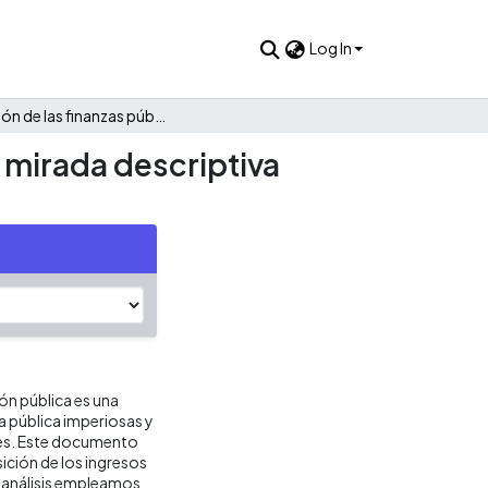
Log In
Evolución de las finanzas públicas de San José de Uré: Una mirada descriptiva 2008 - 2021
a mirada descriptiva
ión pública es una
ca pública imperiosas y
res. Este documento
ición de los ingresos
o análisis empleamos