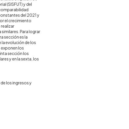
ial (SISFUT) y del
 comparabilidad
 constantes del 2021 y
por el crecimiento
realizar
similares. Para lograr
ra sección es la
la evolución de los
e exponen los
inta sección los
res y en la sexta, los
de los ingresos y