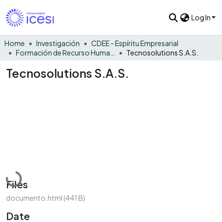
Log In
Home
Investigación
CDEE - Espíritu Empresarial
Formación de Recurso Humano - EE
Tecnosolutions S.A.S.
Tecnosolutions S.A.S.
Loading...
Files
documento.html
(441 B)
Date