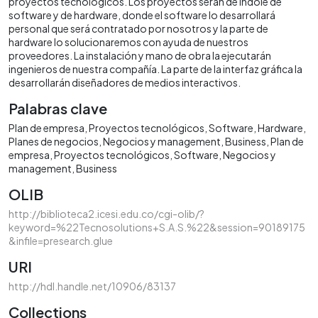
proyectos tecnológicos. Los proyectos serán de índole de
software y de hardware, donde el software lo desarrollará
personal que será contratado por nosotros y la parte de
hardware lo solucionaremos con ayuda de nuestros
proveedores. La instalación y mano de obra la ejecutarán
ingenieros de nuestra compañía. La parte de la interfaz gráfica la
desarrollarán diseñadores de medios interactivos.
Palabras clave
Plan de empresa
Proyectos tecnológicos
Software
Hardware
Planes de negocios
Negocios y management
Business
Plan de
empresa
Proyectos tecnológicos
Software
Negocios y
management
Business
OLIB
http://biblioteca2.icesi.edu.co/cgi-olib/?
keyword=%22Tecnosolutions+S.A.S.%22&session=90189175
&infile=presearch.glue
URI
http://hdl.handle.net/10906/83137
Collections