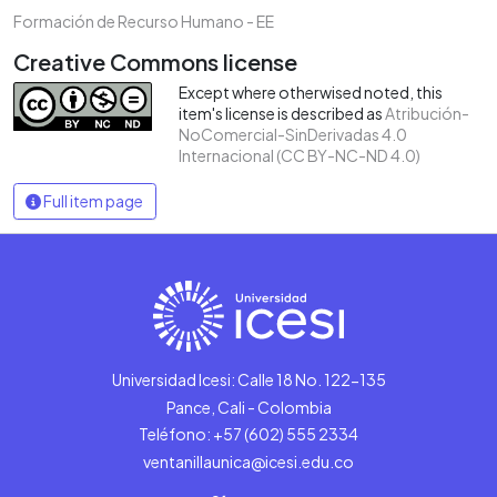
Formación de Recurso Humano - EE
Creative Commons license
Except where otherwised noted, this
item's license is described as
Atribución-
NoComercial-SinDerivadas 4.0
Internacional (CC BY-NC-ND 4.0)
Full item page
Universidad Icesi: Calle 18 No. 122-135
Pance, Cali - Colombia
Teléfono: +57 (602) 555 2334
ventanillaunica@icesi.edu.co