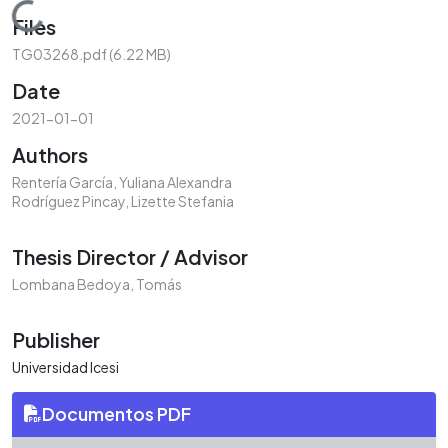
Loading...
Files
TG03268.pdf
(6.22 MB)
Date
2021-01-01
Authors
Rentería García, Yuliana Alexandra
Rodríguez Pincay, Lizette Stefania
Thesis Director / Advisor
Lombana Bedoya, Tomás
Publisher
Universidad Icesi
Documentos PDF