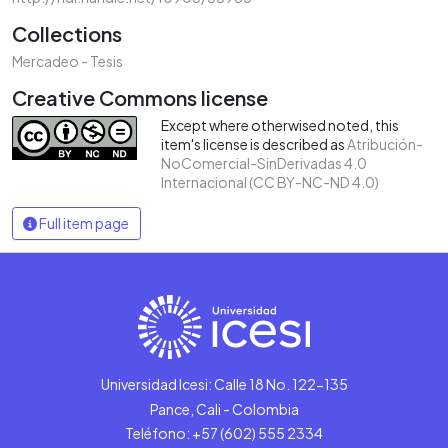
Collections
Mercadeo - Tesis
Creative Commons license
Except where otherwised noted, this
item's license is described as
Atribución-
NoComercial-SinDerivadas 4.0
Internacional (CC BY-NC-ND 4.0)
Full item page
Universidad Icesi: Calle 18 No. 122-135
Pance, Cali - Colombia
Teléfono: +57 (602) 555 2334