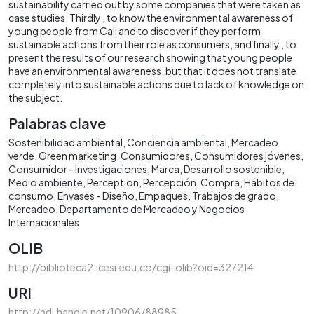
sustainability carried out by some companies that were taken as
case studies. Thirdly , to know the environmental awareness of
young people from Cali and to discover if they perform
sustainable actions from their role as consumers, and finally , to
present the results of our research showing that young people
have an environmental awareness, but that it does not translate
completely into sustainable actions due to lack of knowledge on
the subject.
Palabras clave
Sostenibilidad ambiental
Conciencia ambiental
Mercadeo
verde
Green marketing
Consumidores
Consumidores jóvenes
Consumidor - Investigaciones
Marca
Desarrollo sostenible
Medio ambiente
Perception
Percepción
Compra
Hábitos de
consumo
Envases - Diseño
Empaques
Trabajos de grado
Mercadeo
Departamento de Mercadeo y Negocios
Internacionales
OLIB
http://biblioteca2.icesi.edu.co/cgi-olib?oid=327214
URI
http://hdl.handle.net/10906/88985