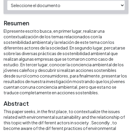
Resumen
El presente escrito busca, en primer lugar, realizar una
contextualización de los temas relacionados con la
sostenibilidad ambiental y la relación de este tema con los
diferentes actores de la sociedad. En segundo lugar, percatarse
sobre las diversas prácticas de sostenibilidad ambiental que
realizan algunas empresas que se tomaron como caso de
estudio. En tercer lugar, conocer la conciencia ambiental de los
jóvenes caleños y descubrir si realizan acciones sostenibles
desde su rol como consumidores, para finalmente, presentar los
resultados de nuestra investigación mostrando que los jóvenes
cuentan con una conciencia ambiental, pero que esta no se
traduce completamente en acciones sostenibles.
Abstract
This paper seeks, in the first place, to contextualize the issues
related with environmental sustainability and the relationship of
this topic with the dif ferent actors in society . Secondly , to
become aware of the dif ferent practices of environmental