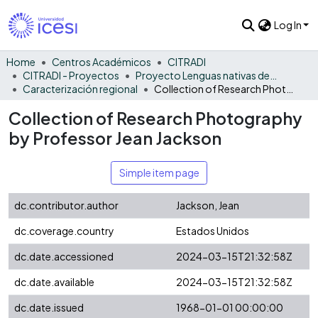
Log In
Home
Centros Académicos
CITRADI
CITRADI - Proyectos
Proyecto Lenguas nativas del Vaupés
Caracterización regional
Collection of Research Photography by Professor Jean Jackson
Collection of Research Photography
by Professor Jean Jackson
Simple item page
dc.contributor.author
Jackson, Jean
dc.coverage.country
Estados Unidos
dc.date.accessioned
2024-03-15T21:32:58Z
dc.date.available
2024-03-15T21:32:58Z
dc.date.issued
1968-01-01 00:00:00