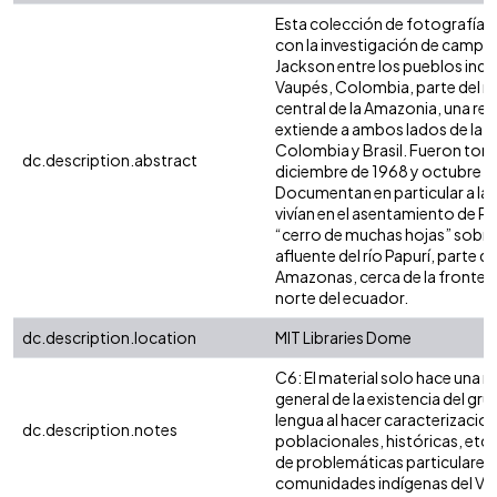
Esta colección de fotografías 
con la investigación de campo
Jackson entre los pueblos indí
Vaupés, Colombia, parte del 
central de la Amazonia, una re
extiende a ambos lados de la f
Colombia y Brasil. Fueron tom
dc.description.abstract
diciembre de 1968 y octubre d
Documentan en particular a la
vivían en el asentamiento de 
“cerro de muchas hojas” sobre 
afluente del río Papurí, parte d
Amazonas, cerca de la frontera 
norte del ecuador.
dc.description.location
MIT Libraries Dome
C6: El material solo hace una 
general de la existencia del gru
lengua al hacer caracterizacio
dc.description.notes
poblacionales, históricas, etc.
de problemáticas particulares 
comunidades indígenas del Va