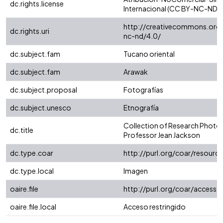
dc.rights.license
Internacional (CC BY-NC-ND 4
http://creativecommons.org/
dc.rights.uri
nc-nd/4.0/
dc.subject.fam
Tucano oriental
dc.subject.fam
Arawak
dc.subject.proposal
Fotografías
dc.subject.unesco
Etnografía
Collection of Research Photo
dc.title
Professor Jean Jackson
dc.type.coar
http://purl.org/coar/resour
dc.type.local
Imagen
oaire.file
http://purl.org/coar/access_
oaire.file.local
Acceso restringido