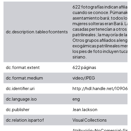
622 fotografías indican afiliació
cuando se conoce. Púmanaka 
asentamiento bará; todos los 
mujeres solteras eran Bará. La
casadas pertenecían a otros 
dc.description.tableofcontents
patrilineales ; la mayoría de la
Otros grupos afiliados a lengu
exogámicas patrilineales men
los pies de foto incluyen tucan
siriano.
dc.format.extent
622 páginas
dc.format.medium
video/JPEG
dc.identifier.uri
http://hdl.handle.net/10906
dc.language.iso
eng
dc.publisher
Jean Jackson
dc.relation.ispartof
Visual Collections
Atribución-NoComercial-SinD