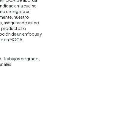
ndidad en la cual se
mo de llegar a un
almente, nuestro
ca, asegurando así no
os productos o
opción de un enfoque y
ido en MOCA.
n
Trabajos de grado
onales