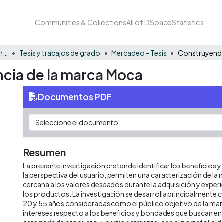
Communities & Collections
All of DSpace
Statistics
Facultad de Negocios y Economía
Tesis y trabajos de grado
Mercadeo - Tesis
cia de la marca Moca
Documentos PDF
Resumen
La presente investigación pretende identificar los beneficios 
la perspectiva del usuario, permiten una caracterización de 
cercana a los valores deseados durante la adquisición y expe
los productos. La investigación se desarrolla principalmente 
20 y 55 años consideradas como el público objetivo de la mar
intereses respecto a los beneficios y bondades que buscan en 
categoría de producto y, particularmente, con el portafolio