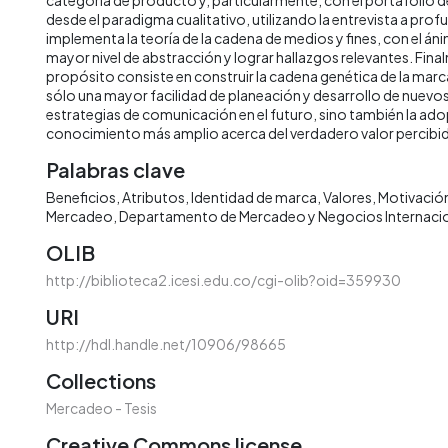
desde el paradigma cualitativo, utilizando la entrevista a profu
implementa la teoría de la cadena de medios y fines, con el áni
mayor nivel de abstracción y lograr hallazgos relevantes. Fin
propósito consiste en construir la cadena genética de la mar
sólo una mayor facilidad de planeación y desarrollo de nuev
estrategias de comunicación en el futuro, sino también la ad
conocimiento más amplio acerca del verdadero valor percib
Palabras clave
Beneficios
Atributos
Identidad de marca
Valores
Motivació
Mercadeo
Departamento de Mercadeo y Negocios Internaci
OLIB
http://biblioteca2.icesi.edu.co/cgi-olib?oid=359930
URI
http://hdl.handle.net/10906/98665
Collections
Mercadeo - Tesis
Creative Commons license