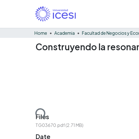
Home
Academia
Construyendo la resonan
Loading...
Files
TG03670.pdf
(2.71 MB)
Date