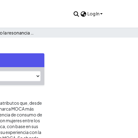
Log In
Construyendo la resonancia de la marca Moca
y atributos que, desde
la marca MOCA más
riencia de consumo de
con mujeres entre los
ca, con base en sus
su experiencia con la
 de MOCA. Se aborda