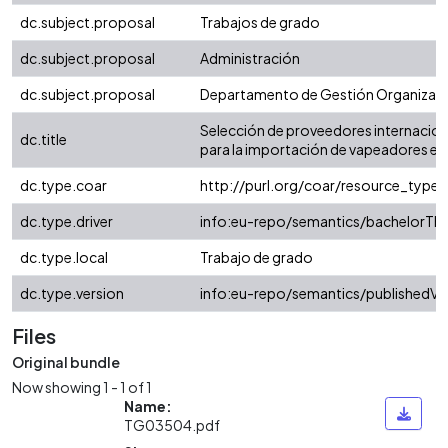
dc.subject.proposal
Trabajos de grado
dc.subject.proposal
Administración
dc.subject.proposal
Departamento de Gestión Organizaci
Selección de proveedores internacion
dc.title
para la importación de vapeadores en 
dc.type.coar
http://purl.org/coar/resource_type/
dc.type.driver
info:eu-repo/semantics/bachelorThe
dc.type.local
Trabajo de grado
dc.type.version
info:eu-repo/semantics/publishedVe
Files
Original bundle
Now showing
1 - 1 of 1
Name:
TG03504.pdf