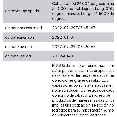
Cali de Lat: 03 24 00 N degrees minute
3.4000 decimal degrees Long: 076 3
dc.coverage.spatial
degrees minutes Long: -76.5000 dec
degrees.
dc.date.accessioned
2022-07-29T07:45:16Z
dc.date.available
2022-01-01
dc.date.available
2022-07-29T07:45:16Z
dc.date.issued
2022-01-01
El 9,8% de los colombianos son fuma
estas personas son más propensas a
desarrollar enfermedades causantes 
condiciones graves de salud. Los
vapeadores son una alternativa meno
nociva, reducen los riesgos que causa 
consumo de tabaco. El ingreso de
productos de manera masiva a un país
implica una cotización, selección y p
logístico para su importación. Al mo
de seleccionar un proveedor de