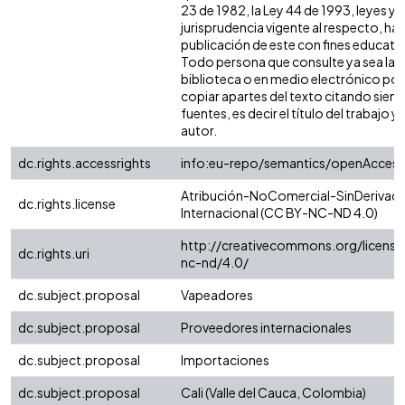
23 de 1982, la Ley 44 de 1993, leyes y
jurisprudencia vigente al respecto, ha
publicación de este con fines educati
Todo persona que consulte ya sea la
biblioteca o en medio electrónico po
copiar apartes del texto citando siemp
fuentes, es decir el título del trabajo y 
autor.
dc.rights.accessrights
info:eu-repo/semantics/openAccess
Atribución-NoComercial-SinDerivada
dc.rights.license
Internacional (CC BY-NC-ND 4.0)
http://creativecommons.org/license
dc.rights.uri
nc-nd/4.0/
dc.subject.proposal
Vapeadores
dc.subject.proposal
Proveedores internacionales
dc.subject.proposal
Importaciones
dc.subject.proposal
Cali (Valle del Cauca, Colombia)