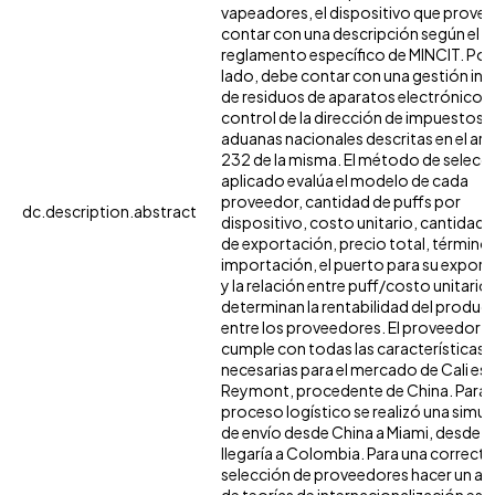
vapeadores, el dispositivo que prove
contar con una descripción según el
reglamento específico de MINCIT. Por
lado, debe contar con una gestión int
de residuos de aparatos electrónicos 
control de la dirección de impuestos y
aduanas nacionales descritas en el art
232 de la misma. El método de selecc
aplicado evalúa el modelo de cada
proveedor, cantidad de puffs por
dc.description.abstract
dispositivo, costo unitario, cantidad
de exportación, precio total, término
importación, el puerto para su export
y la relación entre puff/costo unitario;
determinan la rentabilidad del produc
entre los proveedores. El proveedor 
cumple con todas las características
necesarias para el mercado de Cali es
Reymont, procedente de China. Para e
proceso logístico se realizó una simul
de envío desde China a Miami, desde 
llegaría a Colombia. Para una correcta
selección de proveedores hacer un aná