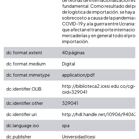
de teorías de internacionalización es
fundamental. Como resultado del pr
de logística de importación, se haya u
sobrecosto a causa de la pandemia de
COVID-19 y a la guerra entre Ucrania y 
que afectan el transporte internaciona
mercaderías y en general todo el pro
importación.
dc.format.extent
40 páginas
dc.format.medium
Digital
dc.format.mimetype
application/pdf
http://biblioteca2.icesi.edu.co/cgi-o
dc.identifier.OLIB
oid=329041
dc.identifier.other
329041
dc.identifier.uri
http://hdl.handle.net/10906/94062
dc.language.iso
spa
dc.publisher
Universidad Icesi