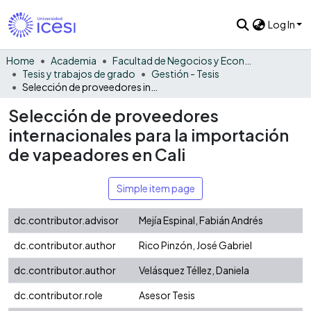
Log In
Home
Academia
Facultad de Negocios y Economía
Tesis y trabajos de grado
Gestión - Tesis
Selección de proveedores internacionales para la importación de vapeadores en Cali
Selección de proveedores
internacionales para la importación
de vapeadores en Cali
Simple item page
dc.contributor.advisor
Mejía Espinal, Fabián Andrés
dc.contributor.author
Rico Pinzón, José Gabriel
dc.contributor.author
Velásquez Téllez, Daniela
dc.contributor.role
Asesor Tesis