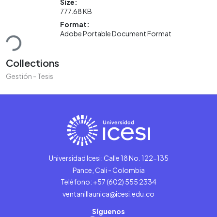
Size:
777.68 KB
Loading...
Format:
Adobe Portable Document Format
Collections
Gestión - Tesis
Universidad Icesi: Calle 18 No. 122-135
Pance, Cali - Colombia
Teléfono: +57 (602) 555 2334
ventanillaunica@icesi.edu.co
Síguenos