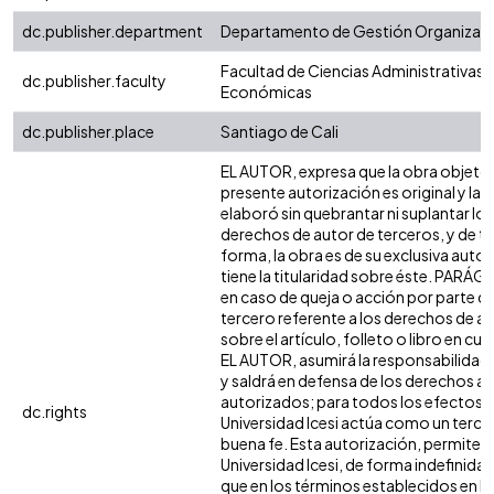
dc.publisher.department
Departamento de Gestión Organizaci
Facultad de Ciencias Administrativas 
dc.publisher.faculty
Económicas
dc.publisher.place
Santiago de Cali
EL AUTOR, expresa que la obra objeto 
presente autorización es original y la
elaboró sin quebrantar ni suplantar los
derechos de autor de terceros, y de ta
forma, la obra es de su exclusiva autor
tiene la titularidad sobre éste. PARÁ
en caso de queja o acción por parte d
tercero referente a los derechos de a
sobre el artículo, folleto o libro en cue
EL AUTOR, asumirá la responsabilidad 
y saldrá en defensa de los derechos aq
autorizados; para todos los efectos, 
dc.rights
Universidad Icesi actúa como un terce
buena fe. Esta autorización, permite a 
Universidad Icesi, de forma indefinida,
que en los términos establecidos en la