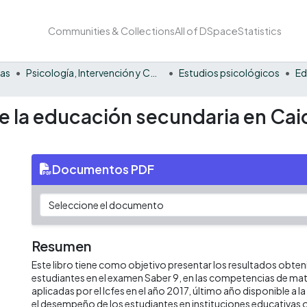
Communities & Collections
All of DSpace
Statistics
nas
Psicología, Intervención y Comportamiento
Estudios psicológicos
Ed
 de la educación secundaria en Ca
Documentos PDF
Resumen
Este libro tiene como objetivo presentar los resultados obten
estudiantes en el examen Saber 9, en las competencias de mat
aplicadas por el Icfes en el año 2017, último año disponible a la f
el desempeño de los estudiantes en instituciones educativas ofi