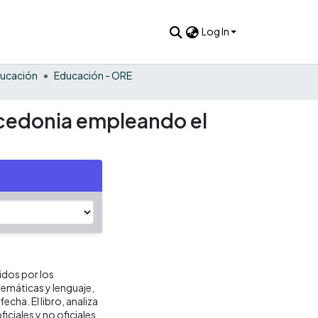
Log In
ucación
Educación - ORE
icedonia empleando el
idos por los
emáticas y lenguaje,
echa. El libro, analiza
ciales y no oficiales,