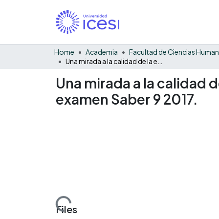
Home
Academia
Facultad de Ciencias Huma
Una mirada a la calidad de la educación secundaria en Caicedonia empleando el examen Saber 9 2017.
Una mirada a la calidad
examen Saber 9 2017.
Loading...
Files