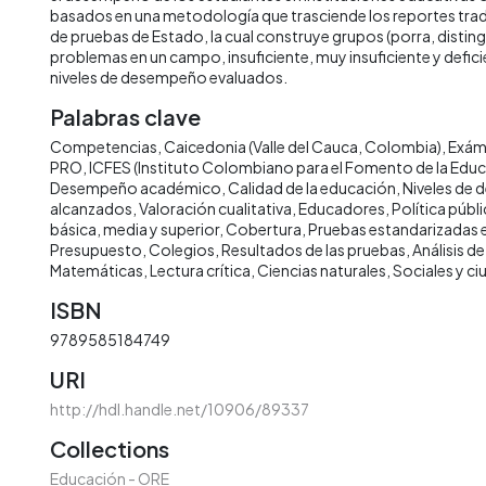
basados en una metodología que trasciende los reportes tradi
de pruebas de Estado, la cual construye grupos (porra, disti
problemas en un campo, insuficiente, muy insuficiente y deficie
niveles de desempeño evaluados.
Palabras clave
Competencias
Caicedonia (Valle del Cauca, Colombia)
Exám
PRO
ICFES (Instituto Colombiano para el Fomento de la Educ
Desempeño académico
Calidad de la educación
Niveles de
alcanzados
Valoración cualitativa
Educadores
Política públ
básica, media y superior
Cobertura
Pruebas estandarizadas 
Presupuesto
Colegios
Resultados de las pruebas
Análisis d
Matemáticas
Lectura crítica
Ciencias naturales
Sociales y c
ISBN
9789585184749
URI
http://hdl.handle.net/10906/89337
Collections
Educación - ORE