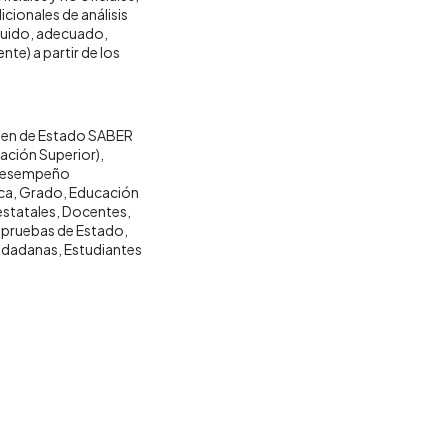
cionales de análisis
nguido, adecuado,
nte) a partir de los
en de Estado SABER
ación Superior)
 desempeño
ica
Grado
Educación
estatales
Docentes
e pruebas de Estado
iudadanas
Estudiantes