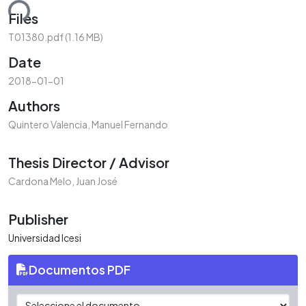
ding...
Files
T01380.pdf
(1.16 MB)
Date
2018-01-01
Authors
Quintero Valencia, Manuel Fernando
Thesis Director / Advisor
Cardona Melo, Juan José
Publisher
Universidad Icesi
Documentos PDF