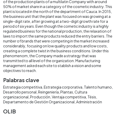
of the production plants of a multilatin Company with around
50% of market share in a category of the cosmetic industry. This
plant is located in the north of the department of Cauca. In 2015,
the business unit that the plant was focused on was growing at a
single-digit rate, after growing at a two-digit growth rate for a
period of six years. Even though the cometic industry is a highly
regulated business for the national production, the relaxation of
laws to import the same products reduced the entry barriers. The
number of brands that were competing in the market increased
considerably, focusing on low quality products and low costs,
creating a complete twist in the business conditions. Under this
phenomenom, the Company made a strategy that was
transmitted to all level of the organization. Manufacturing
management asked each site to stablish a vision and some
objectives to reach.
Palabras clave
Estrategia competitiva
Estrategia corporativa
Talento humano
Desarrollo personal
Reingeniería
Plantas
Cultura
organizacional
Producción
Ventaja competitiva
Tésis
Departamento de Gestión Organizacional
Administración
OLIB