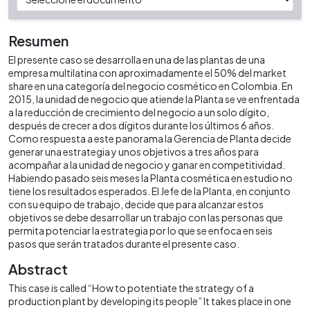
Resumen
El presente caso se desarrolla en una de las plantas de una
empresa multilatina con aproximadamente el 50% del market
share en una categoría del negocio cosmético en Colombia. En
2015, la unidad de negocio que atiende la Planta se ve enfrentada
a la reducción de crecimiento del negocio a un solo dígito,
después de crecer a dos dígitos durante los últimos 6 años.
Como respuesta a este panorama la Gerencia de Planta decide
generar una estrategia y unos objetivos a tres años para
acompañar a la unidad de negocio y ganar en competitividad.
Habiendo pasado seis meses la Planta cosmética en estudio no
tiene los resultados esperados. El Jefe de la Planta, en conjunto
con su equipo de trabajo, decide que para alcanzar estos
objetivos se debe desarrollar un trabajo con las personas que
permita potenciar la estrategia por lo que se enfoca en seis
pasos que serán tratados durante el presente caso.
Abstract
This case is called “How to potentiate the strategy of a
production plant by developing its people” It takes place in one