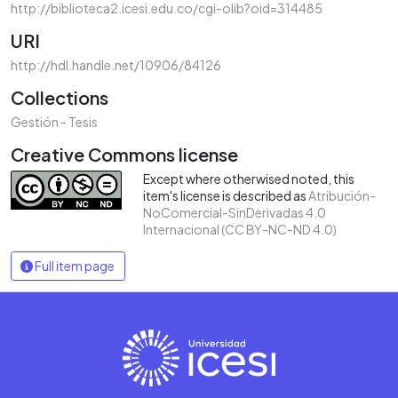
http://biblioteca2.icesi.edu.co/cgi-olib?oid=314485
URI
http://hdl.handle.net/10906/84126
Collections
Gestión - Tesis
Creative Commons license
Except where otherwised noted, this
item's license is described as
Atribución-
NoComercial-SinDerivadas 4.0
Internacional (CC BY-NC-ND 4.0)
Full item page