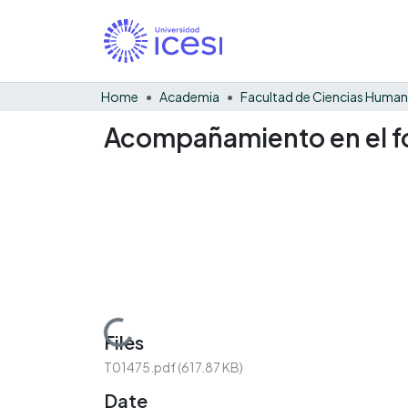
Home
Academia
Facultad de Ciencias Huma
Acompañamiento en el f
Loading...
Files
T01475.pdf
(617.87 KB)
Date