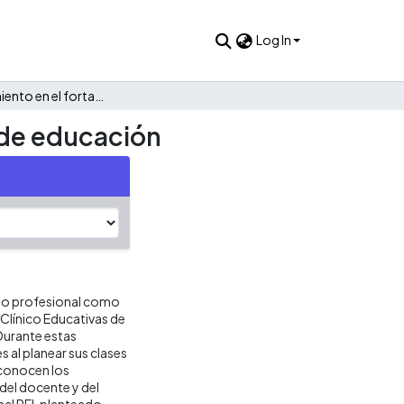
Log In
Acompañamiento en el fortalecimiento de una propuesta de educación
 de educación
icio profesional como
 Clínico Educativas de
 Durante estas
 al planear sus clases
econocen los
del docente y del
al PEI, planteado