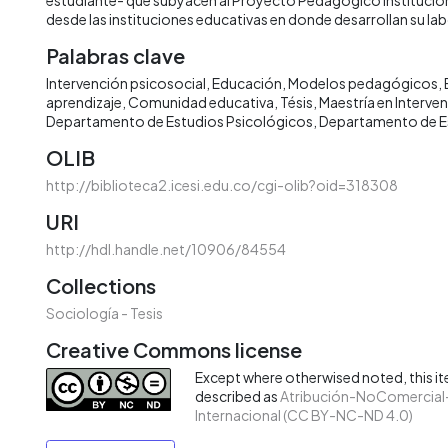
desde las instituciones educativas en donde desarrollan su la
Palabras clave
Intervención psicosocial
Educación
Modelos pedagógicos
aprendizaje
Comunidad educativa
Tésis
Maestría en Interve
Departamento de Estudios Psicológicos
Departamento de Es
OLIB
http://biblioteca2.icesi.edu.co/cgi-olib?oid=318308
URI
http://hdl.handle.net/10906/84554
Collections
Sociología - Tesis
Creative Commons license
Except where otherwised noted, this ite
described as
Atribución-NoComercial-
Internacional (CC BY-NC-ND 4.0)