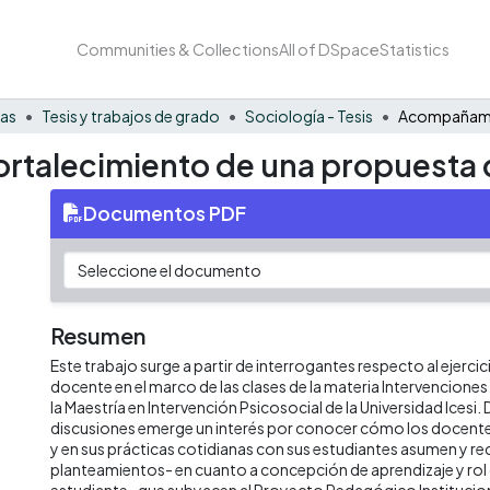
Communities & Collections
All of DSpace
Statistics
nas
Tesis y trabajos de grado
Sociología - Tesis
ortalecimiento de una propuesta
Documentos PDF
Resumen
Este trabajo surge a partir de interrogantes respecto al ejerc
docente en el marco de las clases de la materia Intervenciones
la Maestría en Intervención Psicosocial de la Universidad Icesi.
discusiones emerge un interés por conocer cómo los docentes
y en sus prácticas cotidianas con sus estudiantes asumen y r
planteamientos- en cuanto a concepción de aprendizaje y rol 
estudiante- que subyacen al Proyecto Pedagógico Institucion