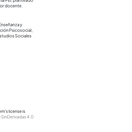
bor docente.
Enseñanza y
nción Psicosocial
tudios Sociales
m's license is
SinDerivadas 4.0