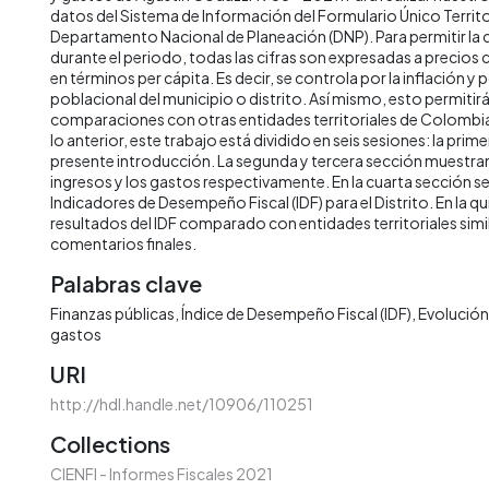
datos del Sistema de Información del Formulario Único Territor
Departamento Nacional de Planeación (DNP). Para permitir la
durante el periodo, todas las cifras son expresadas a precios
en términos per cápita. Es decir, se controla por la inflación y 
poblacional del municipio o distrito. Así mismo, esto permitirá 
comparaciones con otras entidades territoriales de Colombia 
lo anterior, este trabajo está dividido en seis sesiones: la prime
presente introducción. La segunda y tercera sección muestran 
ingresos y los gastos respectivamente. En la cuarta sección s
Indicadores de Desempeño Fiscal (IDF) para el Distrito. En la qu
resultados del IDF comparado con entidades territoriales simila
comentarios finales.
Palabras clave
Finanzas públicas
Índice de Desempeño Fiscal (IDF)
Evolución 
gastos
URI
http://hdl.handle.net/10906/110251
Collections
CIENFI - Informes Fiscales 2021