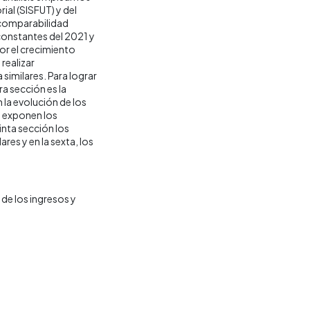
ial (SISFUT) y del
 comparabilidad
 constantes del 2021 y
por el crecimiento
realizar
similares. Para lograr
ra sección es la
la evolución de los
e exponen los
inta sección los
res y en la sexta, los
de los ingresos y