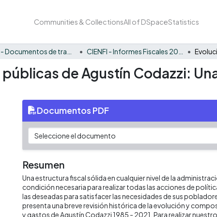
Communities & Collections
All of DSpace
Statistics
CIENFI - Documentos de trabajos, técnicos y de divulgación
CIENFI - Informes Fiscales 2021
s públicas de Agustín Codazzi: Un
Documentos PDF
Resumen
Una estructura fiscal sólida en cualquier nivel de la administrac
condición necesaria para realizar todas las acciones de políti
las deseadas para satisfacer las necesidades de sus poblado
presenta una breve revisión histórica de la evolución y compos
y gastos de Agustín Codazzi 1985 - 2021. Para realizar nuestr