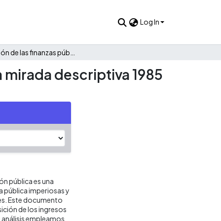
Log In
Evolución de las finanzas públicas de Agustín Codazzi: Una mirada descriptiva 1985 - 2021
a mirada descriptiva 1985
ión pública es una
ca pública imperiosas y
res. Este documento
ición de los ingresos
o análisis empleamos