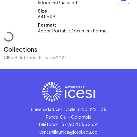
Informes Guaca.pdf
Size:
641.6 KB
Loading...
Format:
Adobe Portable Document Format
Collections
CIENFI - Informes Fiscales 2021
Universidad Icesi: Calle 18 No. 122-135
Pance, Cali - Colombia
Teléfono: +57 (602) 555 2334
ventanillaunica@icesi.edu.co