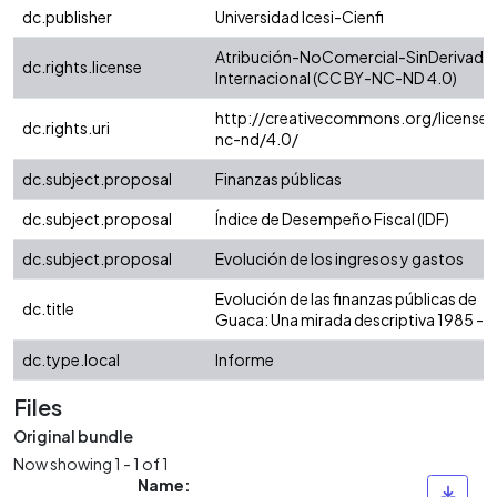
dc.publisher
Universidad Icesi-Cienfi
Atribución-NoComercial-SinDerivadas
dc.rights.license
Internacional (CC BY-NC-ND 4.0)
http://creativecommons.org/licenses
dc.rights.uri
nc-nd/4.0/
dc.subject.proposal
Finanzas públicas
dc.subject.proposal
Índice de Desempeño Fiscal (IDF)
dc.subject.proposal
Evolución de los ingresos y gastos
Evolución de las finanzas públicas de
dc.title
Guaca: Una mirada descriptiva 1985 - 
dc.type.local
Informe
Files
Original bundle
Now showing
1 - 1 of 1
Name: