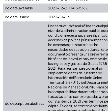
dc.date.available
2023-12-21T14:39:36Z
dc.date.issued
2023-10-19
Una estructura fiscal sólida en cualquier
nivel de la administración pública es un
condición necesaria para realizar todas
acciones de política pública imperiosas
las deseadas para satisfacer las
necesidades de sus pobladores. Este
documento presenta una breve revisió
histórica de la evolución y composició
los ingresos y gastos de Guaca 1985 -
2021. Para realizar nuestro análisis
empleamos datos del Sistema de
Información del Formulario Único
Territorial (SISFUT) y del Departamento
Nacional de Planeación (DNP). Para perm
la comparabilidad durante el periodo,
todas las cifras son expresadas a preci
constantes del 2021 y en términos per
dc.description.abstract
cápita. Es decir, se controla por la infla
y por el crecimiento poblacional del