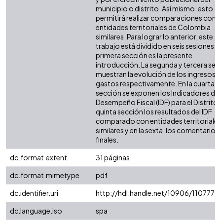
municipio o distrito. Así mismo, esto
permitirá realizar comparaciones con 
entidades territoriales de Colombia
similares. Para lograr lo anterior, este
trabajo está dividido en seis sesiones: l
primera sección es la presente
introducción. La segunda y tercera sec
muestran la evolución de los ingresos y
gastos respectivamente. En la cuarta
sección se exponen los Indicadores de
Desempeño Fiscal (IDF) para el Distrito. 
quinta sección los resultados del IDF
comparado con entidades territoriale
similares y en la sexta, los comentarios
finales.
dc.format.extent
31 páginas
dc.format.mimetype
pdf
dc.identifier.uri
http://hdl.handle.net/10906/110777
dc.language.iso
spa