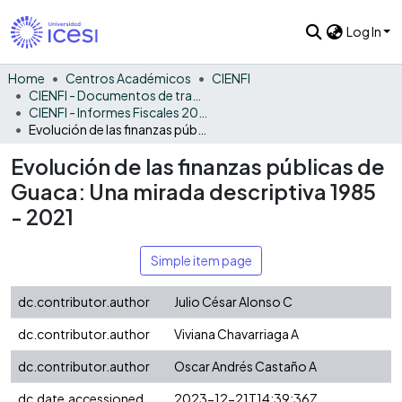
Log In
Home
Centros Académicos
CIENFI
CIENFI - Documentos de trabajos, técnicos y de divulgación
CIENFI - Informes Fiscales 2021
Evolución de las finanzas públicas de Guaca: Una mirada descriptiva 1985 - 2021
Evolución de las finanzas públicas de
Guaca: Una mirada descriptiva 1985
- 2021
Simple item page
dc.contributor.author
Julio César Alonso C
dc.contributor.author
Viviana Chavarriaga A
dc.contributor.author
Oscar Andrés Castaño A
dc.date.accessioned
2023-12-21T14:39:36Z