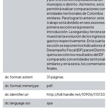
municipio o distrito. Así mismo, esto
permitirá realizar comparaciones con 
entidades territoriales de Colombia
similares. Para lograr lo anterior, este
trabajo está dividido en seis sesiones: l
primera sección es la presente
introducción. La segunda y tercera sec
muestran la evolución de los ingresos y
gastos respectivamente. En la cuarta
sección se exponen los Indicadores de
Desempeño Fiscal (IDF) para el Distrito. 
quinta sección los resultados del IDF
comparado con entidades territoriale
similares y en la sexta, los comentarios
finales.
dc.format.extent
31 páginas
dc.format.mimetype
pdf
dc.identifier.uri
http://hdl.handle.net/10906/110133
dc.language.iso
spa