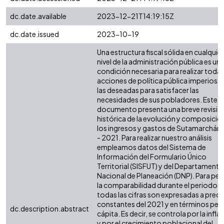
dc.date.available
2023-12-21T14:19:15Z
dc.date.issued
2023-10-19
Una estructura fiscal sólida en cualquier
nivel de la administración pública es un
condición necesaria para realizar todas
acciones de política pública imperiosas
las deseadas para satisfacer las
necesidades de sus pobladores. Este
documento presenta una breve revisió
histórica de la evolución y composició
los ingresos y gastos de Sutamarchán
- 2021. Para realizar nuestro análisis
empleamos datos del Sistema de
Información del Formulario Único
Territorial (SISFUT) y del Departamento
Nacional de Planeación (DNP). Para perm
la comparabilidad durante el periodo,
todas las cifras son expresadas a preci
constantes del 2021 y en términos per
dc.description.abstract
cápita. Es decir, se controla por la infla
y por el crecimiento poblacional del