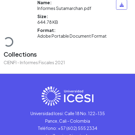
Name:
Informes Sutamarchan.pdf
Size:
644.78 KB
Loading...
Format:
Adobe Portable Document Format
Collections
CIENFI - Informes Fiscales 2021
Universidad Icesi: Calle 18 No. 122-135
Pance, Cali - Colombia
Teléfono: +57 (602) 555 2334