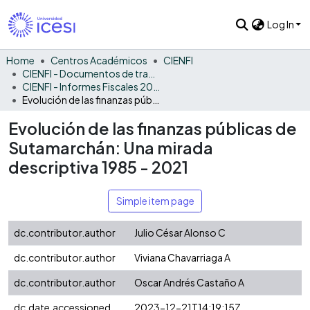
Log In
Home
Centros Académicos
CIENFI
CIENFI - Documentos de trabajos, técnicos y de divulgación
CIENFI - Informes Fiscales 2021
Evolución de las finanzas públicas de Sutamarchán: Una mirada descriptiva 1985 - 2021
Evolución de las finanzas públicas de
Sutamarchán: Una mirada
descriptiva 1985 - 2021
Simple item page
dc.contributor.author
Julio César Alonso C
dc.contributor.author
Viviana Chavarriaga A
dc.contributor.author
Oscar Andrés Castaño A
dc.date.accessioned
2023-12-21T14:19:15Z