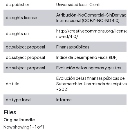
dc.publisher
Universidad Icesi-Cienfi
Atribución-NoComercial-SinDerivadas
dc.rights.license
Internacional (CC BY-NC-ND 4.0)
http://creativecommons.org/licenses
dc.rights.uri
nc-nd/4.0/
dc.subject.proposal
Finanzas públicas
dc.subject.proposal
Índice de Desempeño Fiscal (IDF)
dc.subject.proposal
Evolución de los ingresos y gastos
Evolución de las finanzas públicas de
dc.title
Sutamarchán: Una mirada descriptiva 
- 2021
dc.type.local
Informe
Files
Original bundle
Now showing
1 - 1 of 1