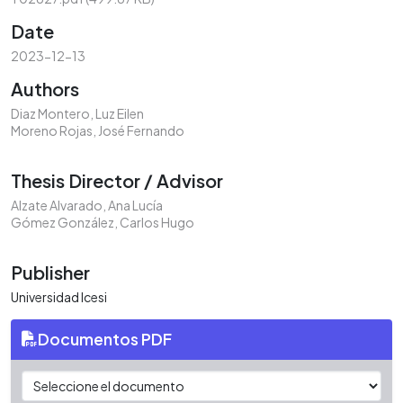
Date
2023-12-13
Authors
Diaz Montero, Luz Eilen
Moreno Rojas, José Fernando
Thesis Director / Advisor
Alzate Alvarado, Ana Lucía
Gómez González, Carlos Hugo
Publisher
Universidad Icesi
Documentos PDF