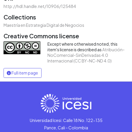
http://hdl.handle.net/10906/125484
Collections
Maestría en Estrategia Digital de Negocios
Creative Commons license
Except where otherwised noted, this
item's license is described as
Atribución-
NoComercial-SinDerivadas 4.0
Internacional (CC BY-NC-ND 4.0)
Full item page
Universidad Icesi: Calle 18 No. 122-135
Pance, Cali - Colombia