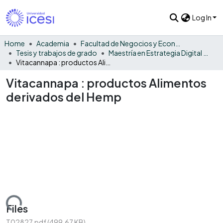
Log In
Home
Academia
Facultad de Negocios y Economía
Tesis y trabajos de grado
Maestría en Estrategia Digital de Negocios
Vitacannapa : productos Alimentos derivados del Hemp
Vitacannapa : productos Alimentos
derivados del Hemp
oading...
Files
T02827.pdf
(499.67 KB)