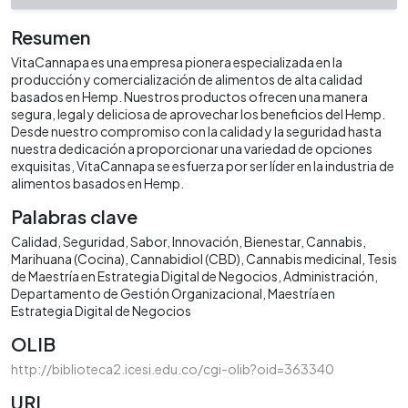
Resumen
VitaCannapa es una empresa pionera especializada en la
producción y comercialización de alimentos de alta calidad
basados en Hemp. Nuestros productos ofrecen una manera
segura, legal y deliciosa de aprovechar los beneficios del Hemp.
Desde nuestro compromiso con la calidad y la seguridad hasta
nuestra dedicación a proporcionar una variedad de opciones
exquisitas, VitaCannapa se esfuerza por ser líder en la industria de
alimentos basados en Hemp.
Palabras clave
Calidad
Seguridad
Sabor
Innovación
Bienestar
Cannabis
Marihuana (Cocina)
Cannabidiol (CBD)
Cannabis medicinal
Tesis
de Maestría en Estrategia Digital de Negocios
Administración
Departamento de Gestión Organizacional
Maestría en
Estrategia Digital de Negocios
OLIB
http://biblioteca2.icesi.edu.co/cgi-olib?oid=363340
URI