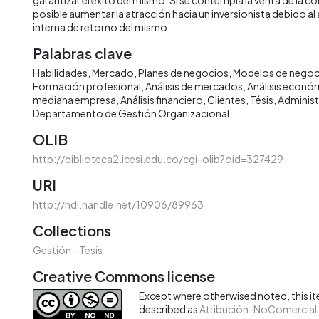
posible aumentar la atracción hacia un inversionista debido al
interna de retorno del mismo.
Palabras clave
Habilidades
Mercado
Planes de negocios
Modelos de negoc
Formación profesional
Análisis de mercados
Análisis econó
mediana empresa
Análisis financiero
Clientes
Tésis
Administ
Departamento de Gestión Organizacional
OLIB
http://biblioteca2.icesi.edu.co/cgi-olib?oid=327429
URI
http://hdl.handle.net/10906/89963
Collections
Gestión - Tesis
Creative Commons license
Except where otherwised noted, this ite
described as
Atribución-NoComercial-