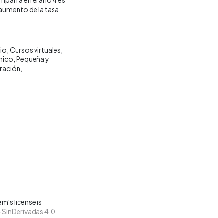
 aumento de la tasa
io
Cursos virtuales
mico
Pequeña y
ración
m's license is
SinDerivadas 4.0