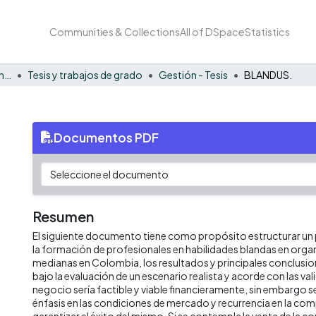
Communities & Collections
All of DSpace
Statistics
Facultad de Negocios y Economía
Tesis y trabajos de grado
Gestión - Tesis
BLANDUS.
Documentos PDF
Resumen
El siguiente documento tiene como propósito estructurar un 
la formación de profesionales en habilidades blandas en org
medianas en Colombia, los resultados y principales conclusi
bajo la evaluación de un escenario realista y acorde con las val
negocio sería factible y viable financieramente, sin embargo s
énfasis en las condiciones de mercado y recurrencia en la comp
garantizar el éxito del mismo. Si se contempla la venta de la c