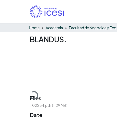
Home
Academia
BLANDUS.
Loading...
Files
T02254.pdf
(1.29 MB)
Date