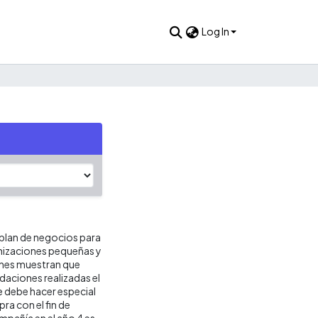
Log In
plan de negocios para
anizaciones pequeñas y
ones muestran que
idaciones realizadas el
e debe hacer especial
ra con el fin de
ompañía en el año 4 es