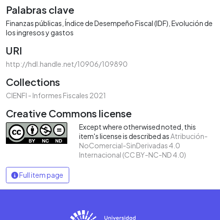
Palabras clave
Finanzas públicas
Índice de Desempeño Fiscal (IDF)
Evolución de
los ingresos y gastos
URI
http://hdl.handle.net/10906/109890
Collections
CIENFI - Informes Fiscales 2021
Creative Commons license
Except where otherwised noted, this
item's license is described as
Atribución-
NoComercial-SinDerivadas 4.0
Internacional (CC BY-NC-ND 4.0)
Full item page