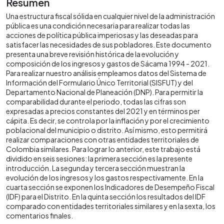
Resumen
Una estructura fiscal sólida en cualquier nivel de la administración
pública es una condición necesaria para realizar todas las
acciones de política pública imperiosas y las deseadas para
satisfacer las necesidades de sus pobladores. Este documento
presenta una breve revisión histórica de la evolución y
composición de los ingresos y gastos de Sácama 1994 - 2021.
Para realizar nuestro análisis empleamos datos del Sistema de
Información del Formulario Único Territorial (SISFUT) y del
Departamento Nacional de Planeación (DNP). Para permitir la
comparabilidad durante el periodo, todas las cifras son
expresadas a precios constantes del 2021 y en términos per
cápita. Es decir, se controla por la inflación y por el crecimiento
poblacional del municipio o distrito. Así mismo, esto permitirá
realizar comparaciones con otras entidades territoriales de
Colombia similares. Para lograr lo anterior, este trabajo está
dividido en seis sesiones: la primera sección es la presente
introducción. La segunda y tercera sección muestran la
evolución de los ingresos y los gastos respectivamente. En la
cuarta sección se exponen los Indicadores de Desempeño Fiscal
(IDF) para el Distrito. En la quinta sección los resultados del IDF
comparado con entidades territoriales similares y en la sexta, los
comentarios finales.