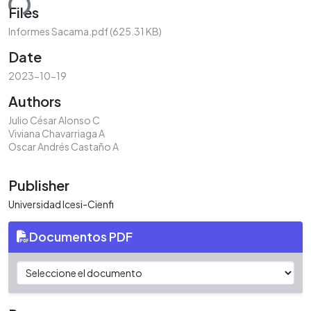
ding...
Files
Informes Sacama.pdf
(625.31 KB)
Date
2023-10-19
Authors
Julio César Alonso C
Viviana Chavarriaga A
Oscar Andrés Castaño A
Publisher
Universidad Icesi-Cienfi
Documentos PDF