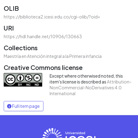
OLIB
https://biblioteca2.icesi.edu.co/cgi-olib/?oid=
URI
https://hdl.handle.net/10906/130663
Collections
Maestría en Atención integral a la Primera infancia
Creative Commons license
Except where otherwised noted, this
item's license is described as
Attribution-
NonCommercial-NoDerivatives 4.0
International
Full item page