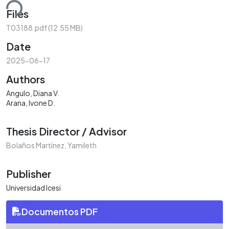
ding...
Files
T03188.pdf
(12.55 MB)
Date
2025-06-17
Authors
Angulo, Diana V.
Arana, Ivone D.
Thesis Director / Advisor
Bolaños Martínez, Yamileth
Publisher
Universidad Icesi
Documentos PDF