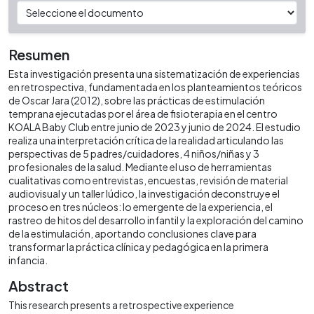
Resumen
Esta investigación presenta una sistematización de experiencias
en retrospectiva, fundamentada en los planteamientos teóricos
de Oscar Jara (2012), sobre las prácticas de estimulación
temprana ejecutadas por el área de fisioterapia en el centro
KOALA Baby Club entre junio de 2023 y junio de 2024. El estudio
realiza una interpretación crítica de la realidad articulando las
perspectivas de 5 padres/cuidadores, 4 niños/niñas y 3
profesionales de la salud. Mediante el uso de herramientas
cualitativas como entrevistas, encuestas, revisión de material
audiovisual y un taller lúdico, la investigación deconstruye el
proceso en tres núcleos: lo emergente de la experiencia, el
rastreo de hitos del desarrollo infantil y la exploración del camino
de la estimulación, aportando conclusiones clave para
transformar la práctica clínica y pedagógica en la primera
infancia.
Abstract
This research presents a retrospective experience