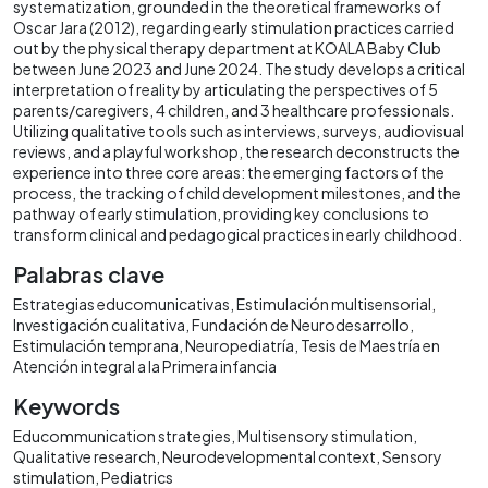
systematization, grounded in the theoretical frameworks of
Oscar Jara (2012), regarding early stimulation practices carried
out by the physical therapy department at KOALA Baby Club
between June 2023 and June 2024. The study develops a critical
interpretation of reality by articulating the perspectives of 5
parents/caregivers, 4 children, and 3 healthcare professionals.
Utilizing qualitative tools such as interviews, surveys, audiovisual
reviews, and a playful workshop, the research deconstructs the
experience into three core areas: the emerging factors of the
process, the tracking of child development milestones, and the
pathway of early stimulation, providing key conclusions to
transform clinical and pedagogical practices in early childhood.
Palabras clave
Estrategias educomunicativas
Estimulación multisensorial
Investigación cualitativa
Fundación de Neurodesarrollo
Estimulación temprana
Neuropediatría
Tesis de Maestría en
Atención integral a la Primera infancia
Keywords
Educommunication strategies
Multisensory stimulation
Qualitative research
Neurodevelopmental context
Sensory
stimulation
Pediatrics