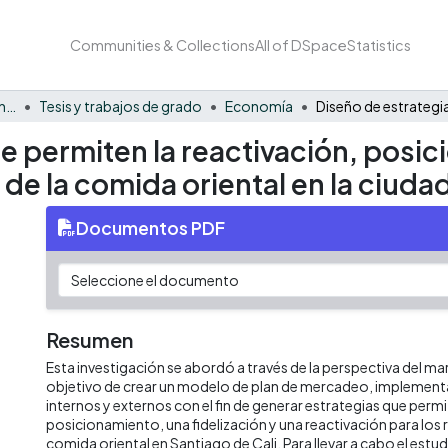
Communities & Collections
All of DSpace
Statistics
Facultad de Negocios y Economía
Tesis y trabajos de grado
Economía
e permiten la reactivación, posic
de la comida oriental en la ciuda
Documentos PDF
Resumen
Esta investigación se abordó a través de la perspectiva del mar
objetivo de crear un modelo de plan de mercadeo, impleme
internos y externos con el fin de generar estrategias que perm
posicionamiento, una fidelización y una reactivación para los
comida oriental en Santiago de Cali. Para llevar a cabo el estud