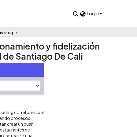
Log In
Diseño de estrategias que permiten la reactivación, posicionamiento y fidelización del sector gastronómico de la comida oriental en la ciudad de Santiago De Cali
ionamiento y fidelización
d de Santiago De Cali
keting con el principal
ntando procesos
itan crear un buen
 restaurantes de
io, se realizó una