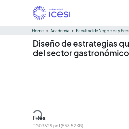
Home
Academia
Diseño de estrategias qu
del sector gastronómico 
Loading...
Files
TG03828.pdf
(553.52 KB)