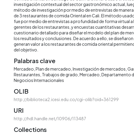
investigación contextual del sector gastronómico actual, lueg
método de investigación por medio de entrevistas de manera v
de 3 restaurantes de comida Oriental en Cali. El método usado
fue por medio de entrevistas a profundidad de forma virtual a
gerentes de los restaurantes, y encuestas cuantitativas desar
cuestionario detallado para diseñar el modelo del plan de 
los resultados y conclusiones. De acuerdo a ello, se diseñaron
generan valor a los restaurantes de comida oriental permitien
del objetivo.
Palabras clave
Mercadeo
Plan de mercadeo
Investigación de mercados
Ga
Restaurantes
Trabajos de grado
Mercadeo
Departamento d
Negocios Internacionales
OLIB
http://biblioteca2.icesi.edu.co/cgi-olib?oid=361299
URI
http://hdl.handle.net/10906/113487
Collections