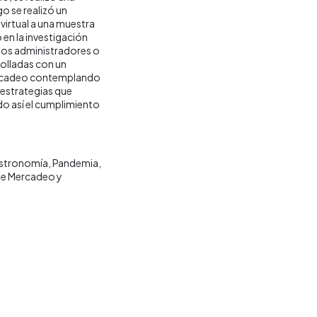
o se realizó un
irtual a una muestra
 en la investigación
 los administradores o
rolladas con un
mercadeo contemplando
 estrategias que
do así el cumplimiento
stronomía
Pandemia
e Mercadeo y