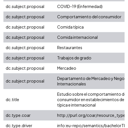
dc.subject.proposal
COVID-19 (Enfermedad)
dc.subject.proposal
Comportamiento del consumidor
dc.subject.proposal
Comida típica
dc.subject.proposal
Comida internacional
dc.subject.proposal
Restaurantes
dc.subject.proposal
Trabajos de grado
dc.subject.proposal
Mercadeo
Departamento de Mercadeo y Negoc
dc.subject.proposal
Internacionales
Estudio sobre el comportamiento del
dc.title
consumidor en establecimientos de 
típica e internacional
dc.type.coar
http://purl.org/coar/resource_type/
dc.type.driver
info:eu-repo/semantics/bachelorThe