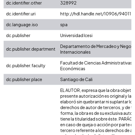
dc.identifier.other
328992
dc.identifier.uri
http://hdl.handle.net/10906/94011
dc.language.iso
spa
dc.publisher
Universidad Icesi
Departamento de Mercadeo y Negoc
dc.publisher.department
Internacionales
Facultad de Ciencias Administrativas 
dc.publisher.faculty
Económicas
dc.publisher.place
Santiago de Cali
EL AUTOR, expresa que la obra objeto 
presente autorización es original y la
elaboró sin quebrantar ni suplantar los
derechos de autor de terceros, y de ta
forma, la obra es de su exclusiva autor
tiene la titularidad sobre éste. PARÁ
en caso de queja o acción por parte d
tercero referente a los derechos de a