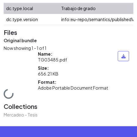
dc.type.local
Trabajo de grado
dc.type.version
info:eu-repo/semantics/publishedVe
Files
Original bundle
Now showing
1 - 1 of 1
Name:
TG03485.pdf
Size:
656.21 KB
Format:
Adobe Portable Document Format
Loading...
Collections
Mercadeo - Tesis