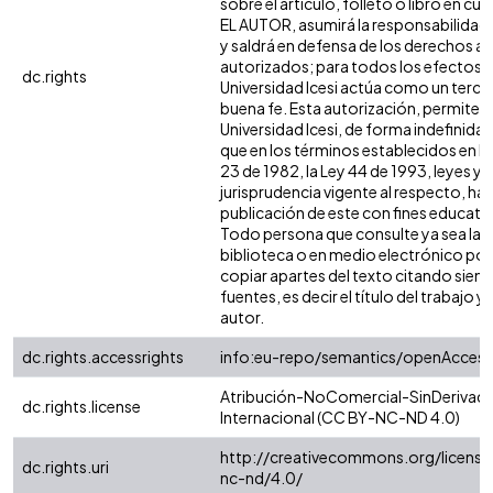
sobre el artículo, folleto o libro en cue
EL AUTOR, asumirá la responsabilidad 
y saldrá en defensa de los derechos aq
autorizados; para todos los efectos, 
dc.rights
Universidad Icesi actúa como un terce
buena fe. Esta autorización, permite a 
Universidad Icesi, de forma indefinida,
que en los términos establecidos en la
23 de 1982, la Ley 44 de 1993, leyes y
jurisprudencia vigente al respecto, ha
publicación de este con fines educati
Todo persona que consulte ya sea la
biblioteca o en medio electrónico po
copiar apartes del texto citando siemp
fuentes, es decir el título del trabajo y 
autor.
dc.rights.accessrights
info:eu-repo/semantics/openAccess
Atribución-NoComercial-SinDerivada
dc.rights.license
Internacional (CC BY-NC-ND 4.0)
http://creativecommons.org/license
dc.rights.uri
nc-nd/4.0/