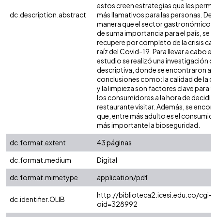
estos creen estrategias que les permit
dc.description.abstract
más llamativos para las personas. De t
manera que el sector gastronómico, 
de suma importancia para el país, se
recupere por completo de la crisis ca
raíz del Covid-19. Para llevar a cabo es
estudio se realizó una investigación de
descriptiva, donde se encontraron al
conclusiones como: la calidad de la 
y la limpieza son factores clave para 
los consumidores a la hora de decidir 
restaurante visitar. Además, se encon
que, entre más adulto es el consumido
más importante la bioseguridad.
dc.format.extent
43 páginas
dc.format.medium
Digital
dc.format.mimetype
application/pdf
http://biblioteca2.icesi.edu.co/cgi-o
dc.identifier.OLIB
oid=328992