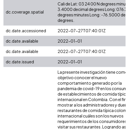
Cali de Lat: 03 24 00 N degrees minute
3.4000 decimal degrees Long: 076 3
dc.coverage.spatial
degrees minutes Long: -76.5000 dec
degrees.
dc.date.accessioned
2022-07-27T07:40:01Z
dc.date.available
2022-01-01
dc.date.available
2022-07-27T07:40:01Z
dc.date.issued
2022-01-01
La presente investigación tiene como
objetivo conocer el nuevo
comportamiento generado por la
pandemia de covid-19 en los consum
de establecimientos de comida típica
internacional en Colombia. Con el fin 
mostrar a los administradores y dueñ
restaurantes de comida típica colomb
internacional cuáles son los nuevos
requerimientos de los consumidores 
visitar sus restaurantes. Logrando así