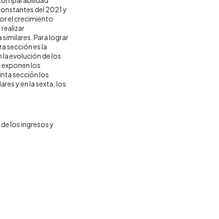
 constantes del 2021 y
por el crecimiento
realizar
similares. Para lograr
ra sección es la
la evolución de los
e exponen los
inta sección los
res y en la sexta, los
de los ingresos y