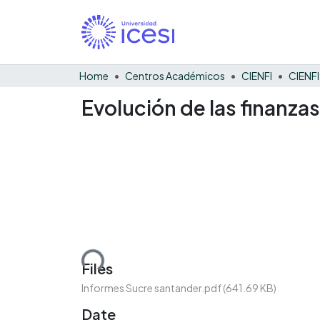
Home
Centros Académicos
CIENFI
Evolución de las finanza
Loading...
Files
Informes Sucre santander.pdf
(641.69 KB)
Date