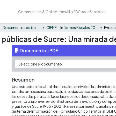
Communities & Collections
All of DSpace
Statistics
CIENFI - Documentos de trabajos, técnicos y de divulgación
CIENFI - Informes Fiscales 2021
s públicas de Sucre: Una mirada de
Documentos PDF
Resumen
Una estructura fiscal sólida en cualquier nivel de la administrac
condición necesaria para realizar todas las acciones de políti
las deseadas para satisfacer las necesidades de sus poblado
presenta una breve revisión histórica de la evolución y compos
y gastos de Sucre 1985 - 2021. Para realizar nuestro análisis
Sistema de Información del Formulario Único Territorial (SISFU
Departamento Nacional de Planeación (DNP). Para permitir la