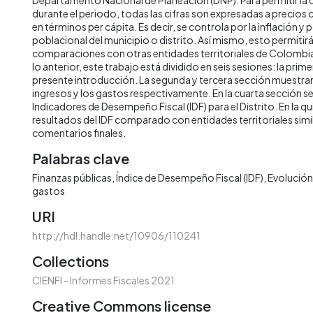
durante el periodo, todas las cifras son expresadas a precios
en términos per cápita. Es decir, se controla por la inflación y 
poblacional del municipio o distrito. Así mismo, esto permitirá 
comparaciones con otras entidades territoriales de Colombia 
lo anterior, este trabajo está dividido en seis sesiones: la prime
presente introducción. La segunda y tercera sección muestran 
ingresos y los gastos respectivamente. En la cuarta sección s
Indicadores de Desempeño Fiscal (IDF) para el Distrito. En la qu
resultados del IDF comparado con entidades territoriales simila
comentarios finales.
Palabras clave
Finanzas públicas
Índice de Desempeño Fiscal (IDF)
Evolución 
gastos
URI
http://hdl.handle.net/10906/110241
Collections
CIENFI - Informes Fiscales 2021
Creative Commons license