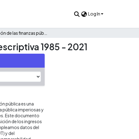
Log In
Evolución de las finanzas públicas de Sucre: Una mirada descriptiva 1985 - 2021
scriptiva 1985 - 2021
ión pública es una
ca pública imperiosas y
res. Este documento
ición de los ingresos
 empleamos datos del
T) y del
 comparabilidad