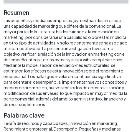
Resumen
Las pequeñas y medianas empresas (pymes) han desarrollado
una capacidad de marketing que difiere de la convencional. La
mayor parte de la literatura ha descuidado a la innovación en
marketing, por considerarse una casualidad o por estar implícita
en otro tipo de actividades, y solo recientemente se ha asociado
a la competitividad. La presente investigación tuvo como
objetivo verificar la relación de la innovación en marketing con el
desempeño integral de las pymes y sus posibles implicaciones.
Mediante la modelización de ecuacio-nes estructurales, se
estimaron los efectos de esta innovación sobre el rendimiento
empresarial. Los hallazgos revelaron su influencia significativa
para orientar el desempeño, al implementar nuevos conceptos y
medios de promoción, nuevos métodos de comercialización y
modificación de sus envases, lo que impactó en mayor medida la
parte comercial, además del ámbito administrativo, financiero y
de recursos humanos.
Palabras clave
Teoría de recursos y capacidades
Innovación en marketing
Rendimiento empresarial
Desempeño
Pequeñas y medianas