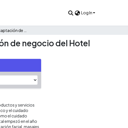
Log In
Estrategias de captación de clientes para una nueva sección de negocio del Hotel Intercontinental
ón de negocio del Hotel
roductos y servicios
ico y el cuidado
 como el cuidado
ntal empezó en el año
ación facial, masajes,