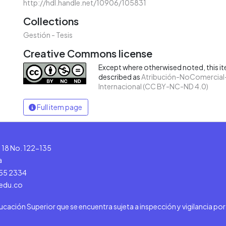
http://hdl.handle.net/10906/105831
Collections
Gestión - Tesis
Creative Commons license
Except where otherwised noted, this ite
described as
Atribución-NoComercial-
Internacional (CC BY-NC-ND 4.0)
Full item page
le 18 No. 122-135
a
555 2334
.edu.co
ducación Superior que se encuentra sujeta a inspección y vigilancia po