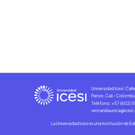
Universidad Icesi: Cal
Pance, Cali - Colombi
Teléfono: +57 (602) 
ventanillaunica@icesi
La Universidad Icesi es una Institución de E