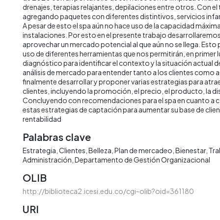
drenajes, terapias relajantes, depilaciones entre otros. Con e
agregando paquetes con diferentes distintivos, servicios infan
A pesar de esto el spa aún no hace uso de la capacidad máxim
instalaciones. Por esto en el presente trabajo desarrollaremo
aprovechar un mercado potencial al que aún no se llega. Esto
uso de diferentes herramientas que nos permitirán, en primer l
diagnóstico para identificar el contexto y la situación actual d
análisis de mercado para entender tanto a los clientes como a
finalmente desarrollar y proponer varias estrategias para atraer
clientes, incluyendo la promoción, el precio, el producto, la dis
Concluyendo con recomendaciones para el spa en cuanto a
estas estrategias de captación para aumentar su base de clien
rentabilidad
Palabras clave
Estrategia
Clientes
Belleza
Plan de mercadeo
Bienestar
Tra
Administración
Departamento de Gestión Organizacional
OLIB
http://biblioteca2.icesi.edu.co/cgi-olib?oid=361180
URI