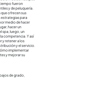
l tiempo fueron
tiles y de peluquería.
a que ofrecen sus
s estrategias para
 por medio de hacer
ugar, hacer un
el spa, luego, un
 la competencia. Y así
 y retener a los
tribución y el servicio.
 cómo implementar
tes y mejorar su
bajos de grado