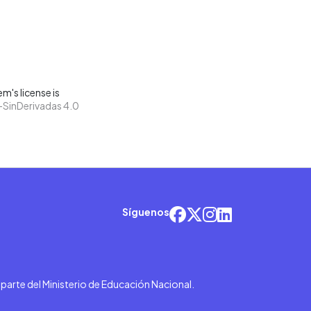
m's license is
SinDerivadas 4.0
Síguenos
r parte del Ministerio de Educación Nacional.