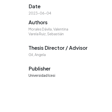
Date
2023-06-04
Authors
Morales Dávila, Valentina
Varela Ruiz, Sebastián
Thesis Director / Advisor
Gil, Angela
Publisher
Universidad Icesi