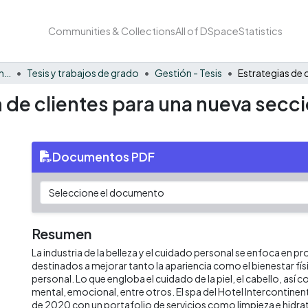
Communities & Collections
All of DSpace
Statistics
Facultad de Negocios y Economía
Tesis y trabajos de grado
Gestión - Tesis
 de clientes para una nueva secci
Documentos PDF
Resumen
La industria de la belleza y el cuidado personal se enfoca en p
destinados a mejorar tanto la apariencia como el bienestar fís
personal. Lo que engloba el cuidado de la piel, el cabello, así
mental, emocional, entre otros. El spa del Hotel Intercontine
de 2020 con un portafolio de servicios como limpieza e hidrat