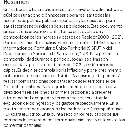
Resumen
Una estructura fiscal sólida en cualquier nivel de la administración
pública es una condición necesaria para realizar todas las
acciones de política pública imperiosas y las deseadas para
satisfacer las necesidades de sus pobladores. Este documento
presenta una breve revisión histórica de la evolución y
composición de los ingresos y gastos de Regidor 2000 - 2021.
Para realizar nuestro análisis empleamos datos del Sistema de
Información del Formulario Único Territorial (SISFUT) y del
Departamento Nacional de Planeación (DNP). Para permitir la
comparabilidad durante el periodo, todas las cifras son
expresadas a precios constantes del 2021 y en términos per
cápita. Es decir, se controla por la inflación y por el crecimiento
poblacional del municipio o distrito. Así mismo, esto permitirá
realizar comparaciones con otras entidades territoriales de
Colombia similares. Para lograr lo anterior, este trabajo está
dividido en seis sesiones: la primera sección es la presente
introducción. La segunda y tercera sección muestran la
evolución de los ingresos y los gastos respectivamente. En la
cuarta sección se exponen los Indicadores de Desempeño Fiscal
(IDF) para el Distrito. En la quinta sección los resultados del IDF
comparado con entidades territoriales similares y en la sexta, los
comentarios finales.