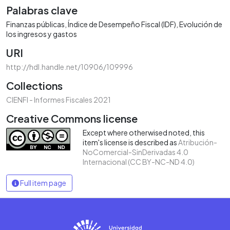
Palabras clave
Finanzas públicas
Índice de Desempeño Fiscal (IDF)
Evolución de
los ingresos y gastos
URI
http://hdl.handle.net/10906/109996
Collections
CIENFI - Informes Fiscales 2021
Creative Commons license
Except where otherwised noted, this
item's license is described as
Atribución-
NoComercial-SinDerivadas 4.0
Internacional (CC BY-NC-ND 4.0)
Full item page