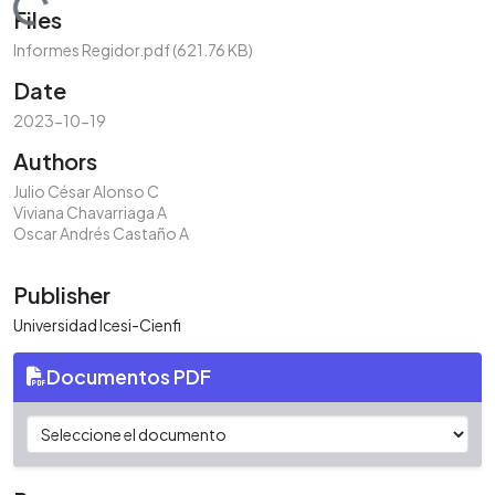
Loading...
Files
Informes Regidor.pdf
(621.76 KB)
Date
2023-10-19
Authors
Julio César Alonso C
Viviana Chavarriaga A
Oscar Andrés Castaño A
Publisher
Universidad Icesi-Cienfi
Documentos PDF