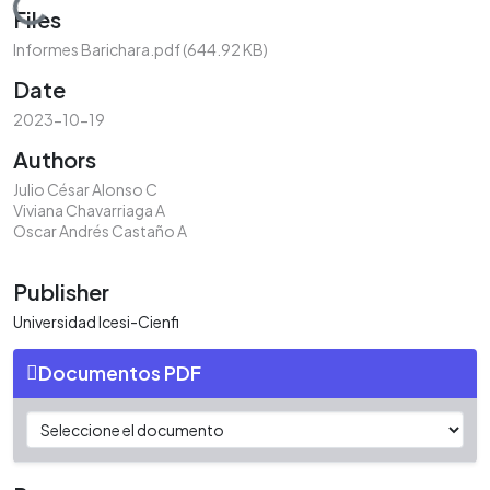
Loading...
Files
Informes Barichara.pdf
(644.92 KB)
Date
2023-10-19
Authors
Julio César Alonso C
Viviana Chavarriaga A
Oscar Andrés Castaño A
Publisher
Universidad Icesi-Cienfi
Documentos PDF