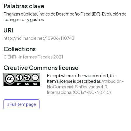
Palabras clave
Finanzas públicas
Índice de Desempeño Fiscal (IDF)
Evolución de
los ingresos y gastos
URI
http://hdl.handle.net/10906/110743
Collections
CIENFI - Informes Fiscales 2021
Creative Commons license
Except where otherwised noted, this
item's license is described as
Atribución-
NoComercial-SinDerivadas 4.0
Internacional (CC BY-NC-ND 4.0)
Full item page