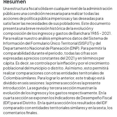
Resumen
Una estructura fiscal sólida en cualquier nivel de la administración
pública es una condición necesaria para realizar todas las
acciones de política pública imperiosas y las deseadas para
satisfacer las necesidades de sus pobladores. Este documento
presenta una breve revisión histórica de la evolución y
composición de los ingresos y gastos de Barichara 1985 - 2021.
Para realizar nuestro análisis empleamos datos del Sistema de
Información del Formulario Único Territorial (SISFUT) y del
Departamento Nacional de Planeación (DNP). Para permitir la
comparabilidad durante el periodo, todas las cifras son
expresadas a precios constantes del 2021 y en términos per
cápita. Es decir, se controla por la inflación y por el crecimiento
poblacional del municipio o distrito. Así mismo, esto permitirá
realizar comparaciones con otras entidades territoriales de
Colombia similares. Para lograr lo anterior, este trabajo está
dividido en seis sesiones: la primera sección es la presente
introducción. La segunda y tercera sección muestran la
evolución de los ingresos y los gastos respectivamente. En la
cuarta sección se exponen los Indicadores de Desempeño Fiscal
(IDF) para el Distrito. En la quinta sección los resultados del IDF
comparado con entidades territoriales similares y en la sexta, los
comentarios finales.