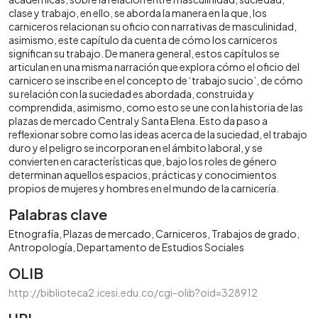
clase y trabajo, en ello, se aborda la manera en la que, los
carniceros relacionan su oficio con narrativas de masculinidad,
asimismo, este capítulo da cuenta de cómo los carniceros
significan su trabajo. De manera general, estos capítulos se
articulan en una misma narración que explora cómo el oficio del
carnicero se inscribe en el concepto de ‘trabajo sucio’, de cómo
su relación con la suciedad es abordada, construida y
comprendida, asimismo, como esto se une con la historia de las
plazas de mercado Central y Santa Elena. Esto da paso a
reflexionar sobre como las ideas acerca de la suciedad, el trabajo
duro y el peligro se incorporan en el ámbito laboral, y se
convierten en características que, bajo los roles de género
determinan aquellos espacios, prácticas y conocimientos
propios de mujeres y hombres en el mundo de la carnicería.
Palabras clave
Etnografía
Plazas de mercado
Carniceros
Trabajos de grado
Antropología
Departamento de Estudios Sociales
OLIB
http://biblioteca2.icesi.edu.co/cgi-olib?oid=328912