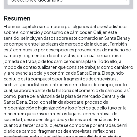
Resumen
El primer capítulo se compone por algunos datos estadísticos
sobre el comercio y consumo de cárnicos en Cali, en este
sentido, se incluyen datos sobre este comercio en Santa Elena y
se compara entre las plazas de mercado de la ciudad. También
está compuesto por descripciones provenientes de mi diario de
campo y fragmentos de entrevistas, en lo cual, se narra una
jornada de trabajo de los carniceros en la plaza. Todo ello, a
modo de contextualizar en que consiste trabajar como carnicero
y la relevancia social y económica de Santa Elena. El segundo
capítulo está compuesto por fragmentos de entrevistas,
archivos periodísticos, entradas de mi diario de campo, con lo
cual, se aborda parte de la historia del comercio de cárnicos, así
como, parte de la historia de la plaza de mercado Central y de
Santa Elena. Esto, con el fin de abordar el proceso de
modernización e higienización y los efectos que ello tuvo en la
manera en que se asocia a estos lugares con narrativas de
suciedad, desorden, ilegalidad y demás problemáticas. En
cuanto al tercer capítulo, este se compone por entradas de mi
diario de campo, fragmentos de entrevistas, reflexiones
académicas, sobre la relación entre masculinidad, suciedad,