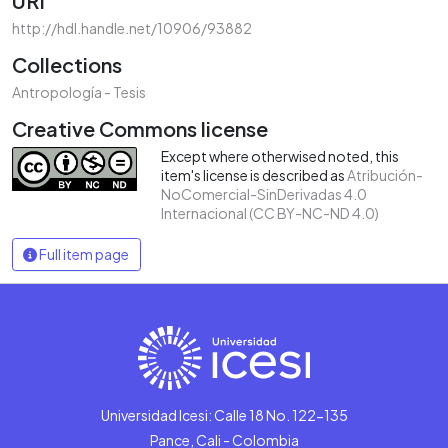
URI
http://hdl.handle.net/10906/93882
Collections
Antropología - Tesis
Creative Commons license
Except where otherwised noted, this
item's license is described as
Atribución-
NoComercial-SinDerivadas 4.0
Internacional (CC BY-NC-ND 4.0)
Full item page
Universidad Icesi: Calle 18 No. 122-135
Pance, Cali - Colombia