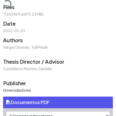
Files
TG03469.pdf
(1.23 MB)
Date
2022-01-01
Authors
Vargas Obando, Yulli Paulin
Thesis Director / Advisor
Castellanos Montes, Daniella
Publisher
Universidad Icesi
Documentos PDF