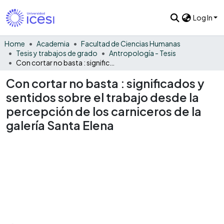
Log In
Home
Academia
Facultad de Ciencias Humanas
Tesis y trabajos de grado
Antropología - Tesis
Con cortar no basta : significados y sentidos sobre el trabajo desde la percepción de los carniceros de la galería Santa Elena
Con cortar no basta : significados y
sentidos sobre el trabajo desde la
percepción de los carniceros de la
galería Santa Elena
Loading...