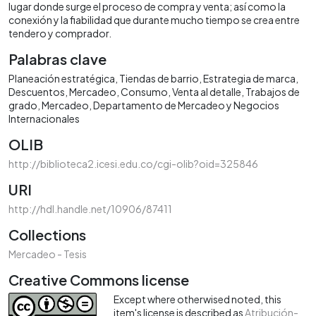
lugar donde surge el proceso de compra y venta; así como la
conexión y la fiabilidad que durante mucho tiempo se crea entre
tendero y comprador.
Palabras clave
Planeación estratégica
Tiendas de barrio
Estrategia de marca
Descuentos
Mercadeo
Consumo
Venta al detalle
Trabajos de
grado
Mercadeo
Departamento de Mercadeo y Negocios
Internacionales
OLIB
http://biblioteca2.icesi.edu.co/cgi-olib?oid=325846
URI
http://hdl.handle.net/10906/87411
Collections
Mercadeo - Tesis
Creative Commons license
Except where otherwised noted, this
item's license is described as
Atribución-