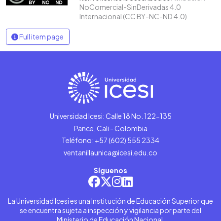
NoComercial-SinDerivadas 4.0
Internacional (CC BY-NC-ND 4.0)
Full item page
Universidad Icesi: Calle 18 No. 122-135
Pance, Cali - Colombia
Teléfono: +57 (602) 555 2334
ventanillaunica@icesi.edu.co
Síguenos
La Universidad Icesi es una Institución de Educación Superior que
se encuentra sujeta a inspección y vigilancia por parte del
Ministerio de Educación Nacional.