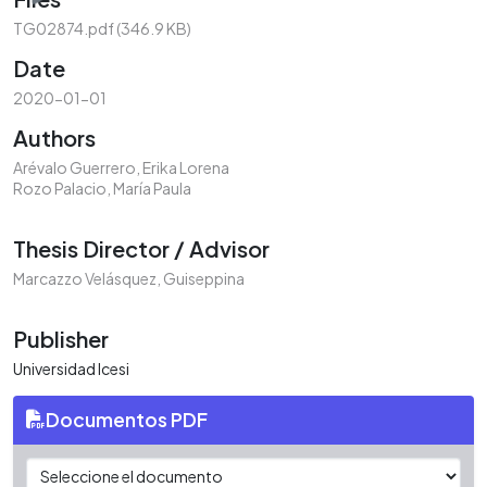
TG02874.pdf
(346.9 KB)
Date
2020-01-01
Authors
Arévalo Guerrero, Erika Lorena
Rozo Palacio, María Paula
Thesis Director / Advisor
Marcazzo Velásquez, Guiseppina
Publisher
Universidad Icesi
Documentos PDF