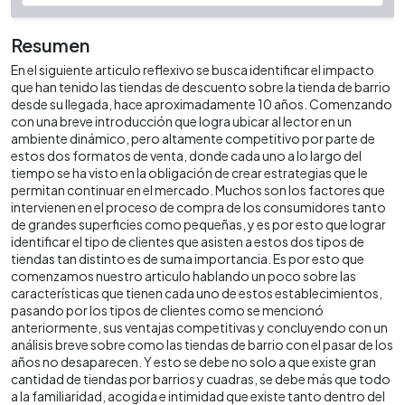
Resumen
En el siguiente articulo reflexivo se busca identificar el impacto
que han tenido las tiendas de descuento sobre la tienda de barrio
desde su llegada, hace aproximadamente 10 años. Comenzando
con una breve introducción que logra ubicar al lector en un
ambiente dinámico, pero altamente competitivo por parte de
estos dos formatos de venta, donde cada uno a lo largo del
tiempo se ha visto en la obligación de crear estrategias que le
permitan continuar en el mercado. Muchos son los factores que
intervienen en el proceso de compra de los consumidores tanto
de grandes superficies como pequeñas, y es por esto que lograr
identificar el tipo de clientes que asisten a estos dos tipos de
tiendas tan distinto es de suma importancia. Es por esto que
comenzamos nuestro articulo hablando un poco sobre las
características que tienen cada uno de estos establecimientos,
pasando por los tipos de clientes como se mencionó
anteriormente, sus ventajas competitivas y concluyendo con un
análisis breve sobre como las tiendas de barrio con el pasar de los
años no desaparecen. Y esto se debe no solo a que existe gran
cantidad de tiendas por barrios y cuadras, se debe más que todo
a la familiaridad, acogida e intimidad que existe tanto dentro del