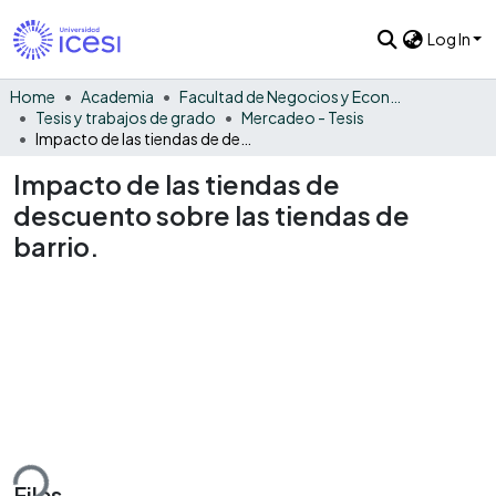
Log In
Home
Academia
Facultad de Negocios y Economía
Tesis y trabajos de grado
Mercadeo - Tesis
Impacto de las tiendas de descuento sobre las tiendas de barrio.
Impacto de las tiendas de
descuento sobre las tiendas de
barrio.
ding...
Files