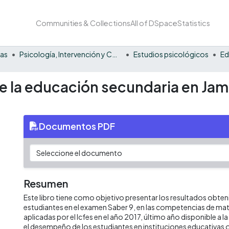
Communities & Collections
All of DSpace
Statistics
nas
Psicología, Intervención y Comportamiento
Estudios psicológicos
Ed
 de la educación secundaria en Ja
Documentos PDF
Resumen
Este libro tiene como objetivo presentar los resultados obten
estudiantes en el examen Saber 9, en las competencias de mat
aplicadas por el Icfes en el año 2017, último año disponible a la f
el desempeño de los estudiantes en instituciones educativas ofi