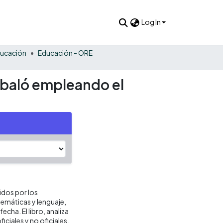
Log In
ucación
Educación - ORE
mbaló empleando el
idos por los
emáticas y lenguaje,
echa. El libro, analiza
ciales y no oficiales,