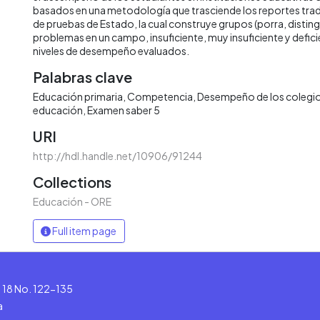
basados en una metodología que trasciende los reportes tradi
de pruebas de Estado, la cual construye grupos (porra, disti
problemas en un campo, insuficiente, muy insuficiente y deficie
niveles de desempeño evaluados.
Palabras clave
Educación primaria
Competencia
Desempeño de los colegi
educación
Examen saber 5
URI
http://hdl.handle.net/10906/91244
Collections
Educación - ORE
Full item page
le 18 No. 122-135
a