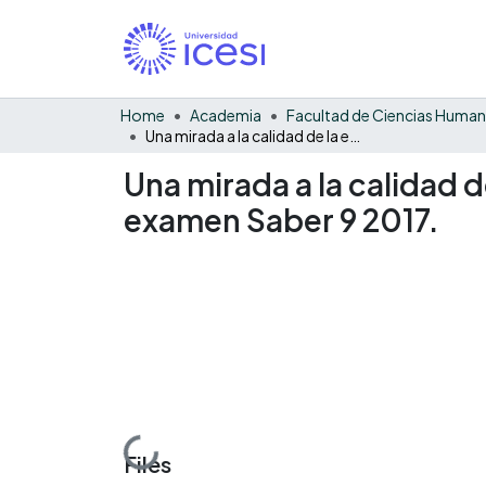
Home
Academia
Facultad de Ciencias Huma
Una mirada a la calidad de la educación secundaria en Jambaló empleando el examen Saber 9 2017.
Una mirada a la calidad
examen Saber 9 2017.
Loading...
Files