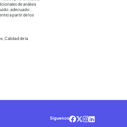
cionales de análisis
nguido, adecuado,
nte) a partir de los
os
Calidad de la
Síguenos