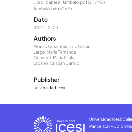
Libro_Saber9_Jambalo.pdf
(2.17 MB)
Jambaló.bib
(326 B)
Date
2021-12-03
Authors
Alonso Cifuentes, Julio César
Largo, María Fernanda
Ocampo, María Paula
Urbano, Cristian Camilo
Publisher
Universidad Icesi
Universidad Icesi: Cal
Pance, Cali - Colombi