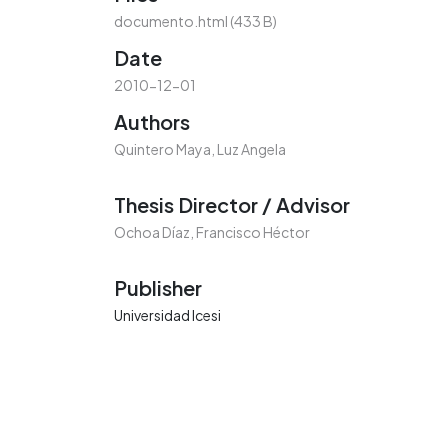
documento.html
(433 B)
Date
2010-12-01
Authors
Quintero Maya, Luz Angela
Thesis Director / Advisor
Ochoa Díaz, Francisco Héctor
Publisher
Universidad Icesi