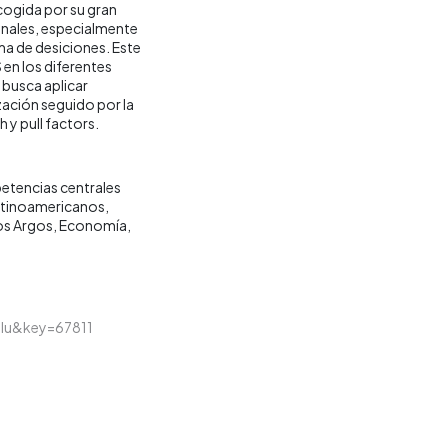
cogida por su gran
nales, especialmente
ma de desiciones. Este
en los diferentes
 busca aplicar
zación seguido por la
 y pull factors.
tencias centrales
atinoamericanos
s Argos
Economía
.glu&key=67811