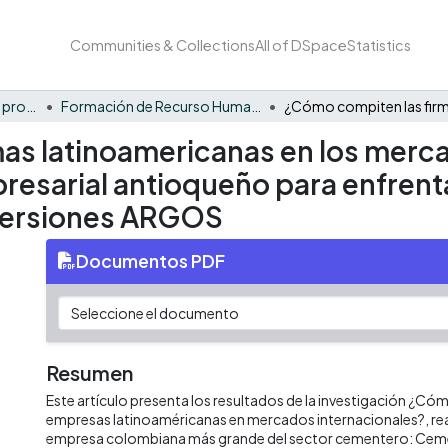
Communities & Collections
All of DSpace
Statistics
FCAE - Competitividad y productividad de las organizaciones
Formación de Recurso Humano - CPO
as latinoamericanas en los mercad
presarial antioqueño para enfrent
Inversiones ARGOS
Documentos PDF
Resumen
Este artículo presenta los resultados de la investigación ¿Có
empresas latinoaméricanas en mercados internacionales?, rea
empresa colombiana más grande del sector cementero: Ce