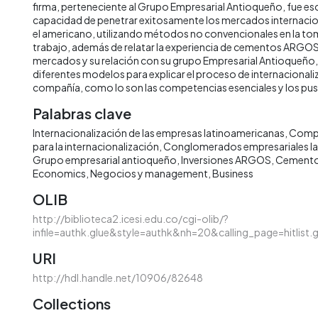
firma, perteneciente al Grupo Empresarial Antioqueño, fue es
capacidad de penetrar exitosamente los mercados internacio
el americano, utilizando métodos no convencionales en la to
trabajo, además de relatar la experiencia de cementos ARGOS 
mercados y su relación con su grupo Empresarial Antioqueño,
diferentes modelos para explicar el proceso de internacionali
compañía, como lo son las competencias esenciales y los push
Palabras clave
Internacionalización de las empresas latinoamericanas
Compe
para la internacionalización
Conglomerados empresariales l
Grupo empresarial antioqueño
Inversiones ARGOS
Cemento
Economics
Negocios y management
Business
OLIB
http://biblioteca2.icesi.edu.co/cgi-olib/?
infile=authk.glue&style=authk&nh=20&calling_page=hitlist
URI
http://hdl.handle.net/10906/82648
Collections