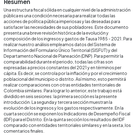
Resumen
Una estructura fiscal sólida en cualquier nivel de la administración
pública es una condición necesaria para realizar todas las
acciones de política pública imperiosas y las deseadas para
satisfacer las necesidades de sus pobladores. Este documento
presenta una breve revisión histórica de la evolución y
composición de los ingresos y gastos de Tausa 1985 - 2021. Para
realizar nuestro análisis empleamos datos del Sistema de
Información del Formulario Único Territorial (SISFUT) y del
Departamento Nacional de Planeación (DNP). Para permitir la
comparabilidad durante el periodo, todas las cifras son
expresadas a precios constantes del 2021 y en términos per
cápita. Es decir, se controla por la inflación y por el crecimiento
poblacional del municipio o distrito. Así mismo, esto permitirá
realizar comparaciones con otras entidades territoriales de
Colombia similares. Para lograr lo anterior, este trabajo está
dividido en seis sesiones: la primera sección es la presente
introducción. La segunda y tercera sección muestran la
evolución de los ingresos y los gastos respectivamente. En la
cuarta sección se exponen los Indicadores de Desempeño Fiscal
(IDF) para el Distrito. En la quinta sección los resultados del IDF
comparado con entidades territoriales similares y en la sexta, los
comentarios finales.