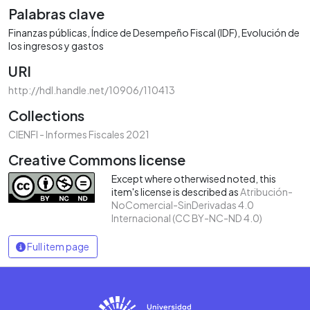
Palabras clave
Finanzas públicas
Índice de Desempeño Fiscal (IDF)
Evolución de
los ingresos y gastos
URI
http://hdl.handle.net/10906/110413
Collections
CIENFI - Informes Fiscales 2021
Creative Commons license
Except where otherwised noted, this
item's license is described as
Atribución-
NoComercial-SinDerivadas 4.0
Internacional (CC BY-NC-ND 4.0)
Full item page