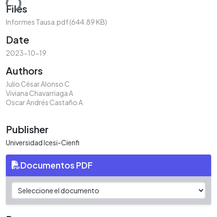
ding...
Files
Informes Tausa.pdf
(644.89 KB)
Date
2023-10-19
Authors
Julio César Alonso C
Viviana Chavarriaga A
Oscar Andrés Castaño A
Publisher
Universidad Icesi-Cienfi
Documentos PDF