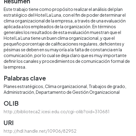
Resumen
Este trabajo tiene como propósito realizar el análisis del plan
estratégico del Hotel La Luna, con el fin de poder determinar el
clima organizacional de la empresa, a través de una evaluación
aplicada a los empleados de la organización. En términos
generales los resultados de esta evaluación muestran que el
Hotel La Luna tiene un buen clima organizacional, y que el
pequeño porcentaje de calificaciones regulares, deficientes y
pésimas se deben en su mayoría a la falta de constancia en la
comunicación, por lo cual se deja claro que es muy importante
definir los canales y procedimientos de comunicación formal de
la empresa.
Palabras clave
Planes estratégicos
Clima organizacional
Trabajos de grado
Administración
Departamento de Gestión Organizacional
OLIB
http://biblioteca2.icesi.edu.co/cgi-olib?oid=310681
URI
http://hdl.handle.net/10906/82952