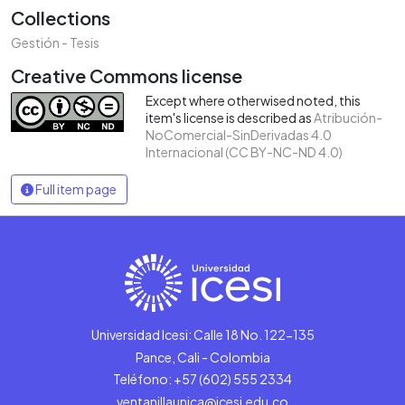
Collections
Gestión - Tesis
Creative Commons license
Except where otherwised noted, this
item's license is described as
Atribución-
NoComercial-SinDerivadas 4.0
Internacional (CC BY-NC-ND 4.0)
Full item page
Universidad Icesi: Calle 18 No. 122-135
Pance, Cali - Colombia
Teléfono: +57 (602) 555 2334
ventanillaunica@icesi.edu.co