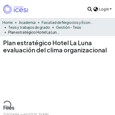
Log In
Home
Academia
Facultad de Negocios y Economía
Tesis y trabajos de grado
Gestión - Tesis
Plan estratégico Hotel La Luna evaluación del clima organizacional
Plan estratégico Hotel La Luna
evaluación del clima organizacional
ding...
Files
TG01696.pdf
(1005.74 KB)