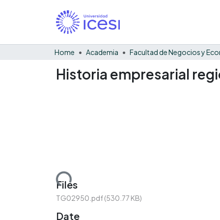
Home
Academia
Historia empresarial regi
Loading...
Files
TG02950.pdf
(530.77 KB)
Date