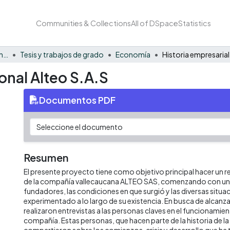
Communities & Collections
All of DSpace
Statistics
Facultad de Negocios y Economía
Tesis y trabajos de grado
Economía
onal Alteo S.A.S
Documentos PDF
Resumen
El presente proyecto tiene como objetivo principal hacer un re
de la compañía vallecaucana ALTEO SAS, comenzando con un
fundadores, las condiciones en que surgió y las diversas situa
experimentado a lo largo de su existencia. En busca de alcanza
realizaron entrevistas a las personas claves en el funcionamien
compañía. Estas personas, que hacen parte de la historia de l
compartieron sobre los comienzos, crisis y desarrollo que ha