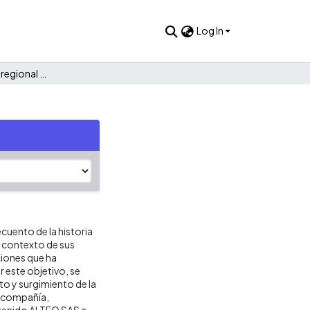
Log In
Historia empresarial regional Alteo S.A.S
cuento de la historia
 contexto de sus
ciones que ha
r este objetivo, se
to y surgimiento de la
a compañía,
 tenido ALTEO SAS a