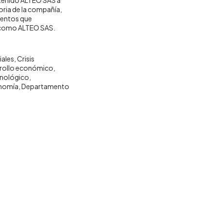
oria de la compañía,
mientos que
a como ALTEO SAS.
iales
Crisis
rollo económico
nológico
nomía
Departamento