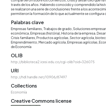
través de los años. Habiendo conocido y comprendido la hist
se realizaron una serie de conclusiones frente a los aconteci
permitieron la formación de lo que actualmente se configur
Palabras clave
Empresas familiares
Trabajos de grado
Soluciones empresar
económica
Empresas (história)
Historia de la empresa
Desar
Crisis familiares
Productos agrícolas
Sector agrícola
biotec
Emprendimiento
Mercado agrícola
Empresas agrícolas
Eco
de Economía
OLIB
http://biblioteca2.icesi.edu.co/cgi-olib?oid=326075
URI
http://hdl.handle.net/10906/87497
Collections
Economía
Creative Commons license