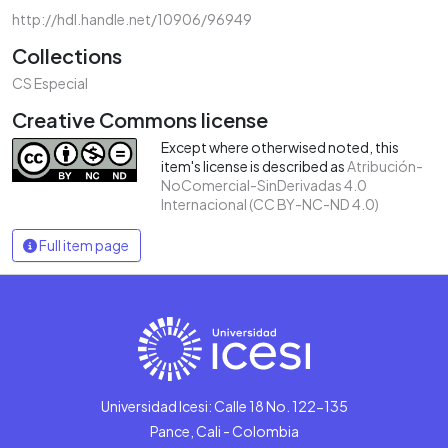
http://hdl.handle.net/10906/96949
Collections
CS Especial
Creative Commons license
Except where otherwised noted, this
item's license is described as
Atribución-
NoComercial-SinDerivadas 4.0
Internacional (CC BY-NC-ND 4.0)
Full item page
Universidad Icesi: Calle 18 No. 122-135
Pance, Cali - Colombia