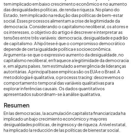
tem implicado em baixo crescimento econômico e no aumento
das desigualdades políticas, de renda e riqueza. No plano do
Estado, tem implicado na redução das políticas de bem-estar
social. Esses processos alimentam a crise de legitimidade da
democracia. Considerando o capitalismo neoliberal, os atores e
os interesses, o objetivo do artigo é descrever e interpretar as
tensões entre três variáveis: democracia, desigualdade e padrão
de capitalismo. A hipótese é que o compromisso democrático
depende de certa igualdade política e socioeconômica.
Argumenta-se que o expressivo aumento da desigualdade, no
capitalismo neoliberal, enfraquece a legitimidade da democracia
e, em alguns países, tem estimulado a emergência de lideranças
autoritárias. A principal base empírica são os EUA e o Brasil. A
metodologia é qualitativa, o processs tracing: descrevemos o
comportamento temporal das variáveis qualitativas para
explorar inferências causais. Os dados quantitativos
apresentados subordinam-se à análise qualitativa.
Resumen
En las democracias, la acumulación capitalista financiarizada ha
implicado un bajo crecimiento económico y mayores
desigualdades políticas, de ingresos y de riqueza. A nivel estatal,
ha implicado la reducción de las políticas de bienestar social.