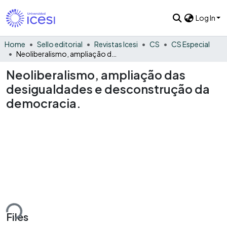
Log In
Home
Sello editorial
Revistas Icesi
CS
CS Especial
Neoliberalismo, ampliação das desigualdades e desconstrução da democracia.
Neoliberalismo, ampliação das
desigualdades e desconstrução da
democracia.
ding...
Files