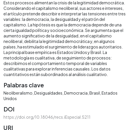
Estos procesos alimentan la crisis de la legitimidad democrática.
Considerando el capitalismo neoliberal, sus actores e intereses,
el artículo pretende describir e interpretar las tensiones entre tres
variables: la democracia, la desigualdad y el patrón del
capitalismo. La hipótesis es que la democracia depende de una
cierta igualdad política y socioeconómica. Se argumenta que el
aumento significativo de la desigualdad, en el capitalismo
neoliberal, debilita la legitimidad democrática y, en algunos
países, ha estimulado el surgimiento de liderazgos autoritarios.
La principal base empírica es Estados Unidos y Brasil. La
metodología es cualitativa, de seguimiento de procesos:
describimos el comportamiento temporal de variables
cualitativas para explorar inferencias causales. Los datos
cuantitativos están subordinados al análisis cualitativo.
Palabras clave
Neoliberalismo
Desigualdades
Democracia
Brasil
Estados
Unidos
DOI
https://doi.org/10.18046/recs.iEspecial.5211
URI