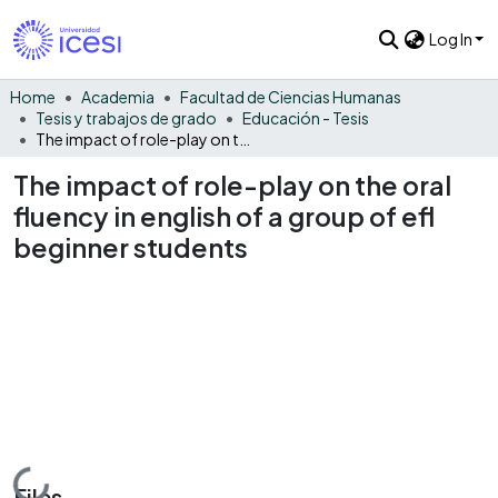
Log In
Home
Academia
Facultad de Ciencias Humanas
Tesis y trabajos de grado
Educación - Tesis
The impact of role-play on the oral fluency in english of a group of efl beginner students
The impact of role-play on the oral
fluency in english of a group of efl
beginner students
Loading...
Files