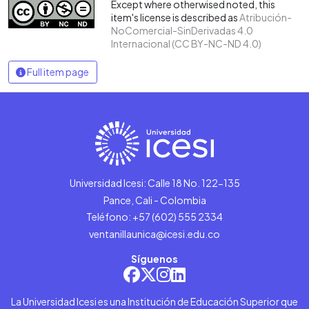
Except where otherwised noted, this
item's license is described as
Atribución-
NoComercial-SinDerivadas 4.0
Internacional (CC BY-NC-ND 4.0)
Full item page
Universidad Icesi: Calle 18 No. 122-135
Pance, Cali - Colombia
Teléfono: +57 (602) 555 2334
ventanillaunica@icesi.edu.co
Síguenos
La Universidad Icesi es una Institución de Educación Superior que