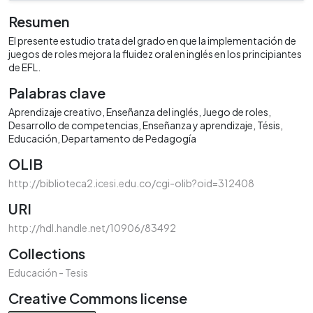
Resumen
El presente estudio trata del grado en que la implementación de
juegos de roles mejora la fluidez oral en inglés en los principiantes
de EFL.
Palabras clave
Aprendizaje creativo
Enseñanza del inglés
Juego de roles
Desarrollo de competencias
Enseñanza y aprendizaje
Tésis
Educación
Departamento de Pedagogía
OLIB
http://biblioteca2.icesi.edu.co/cgi-olib?oid=312408
URI
http://hdl.handle.net/10906/83492
Collections
Educación - Tesis
Creative Commons license