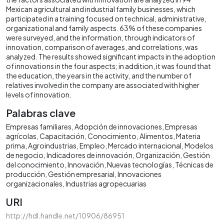
Mexican agricultural and industrial family businesses, which
participated in a training focused on technical, administrative,
organizational and family aspects. 63% of these companies
were surveyed, and the information, through indicators of
innovation, comparison of averages, and correlations, was
analyzed. The results showed significant impacts in the adoption
of innovations in the four aspects; in addition, it was found that
the education, the years in the activity, and the number of
relatives involved in the company are associated with higher
levels of innovation.
Palabras clave
Empresas familiares
Adopción de innovaciones
Empresas
agrícolas
Capacitación
Conocimiento
Alimentos
Materia
prima
Agroindustrias
Empleo
Mercado internacional
Modelos
de negocio
Indicadores de innovación
Organización
Gestión
del conocimiento
Innovación
Nuevas tecnologías
Técnicas de
producción
Gestión empresarial
Innovaciones
organizacionales
Industrias agropecuarias
URI
http://hdl.handle.net/10906/86951