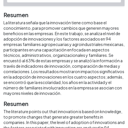
Resumen
La literatura señala que la innovación tiene como base el
conocimiento, para promover cambios que generen mayores
beneficios en las empresas. En este trabajo, se analiza el nivel de
adopción de innovaciones y los factores asociados en 94
empresas familiares agropecuarias y agroindustriales mexicanas,
participantes en una capacitación enfocada en aspectos
técnicos, administrativos, organizacionales y familiares. Se
encuestó al 63% de estas empresas y se analizó la información a
través de indicadores de innovación, comparación de medias y
correlaciones. Los resultados mostraron impactos significativos
en la adopción de innovaciones en los cuatro aspectos; además,
se encontró que la escolaridad, los años en la actividad y el
número de familiares involucrados en la empresa se asocian con
mayores niveles de innovación.
Resumen
The literature points out that innovation is based on knowledge,
to promote changes that generate greater benefits in
companies. In this paper, the level of adoption of innovations and
the factors associated with innovation are analyzed in 94