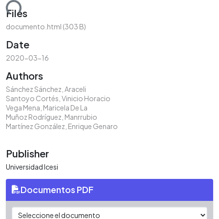
ding...
Files
documento.html
(303 B)
Date
2020-03-16
Authors
Sánchez Sánchez, Araceli
Santoyo Cortés, Vinicio Horacio
Vega Mena, Maricela De La
Muñoz Rodríguez, Manrrubio
Martínez González, Enrique Genaro
Publisher
Universidad Icesi
Documentos PDF