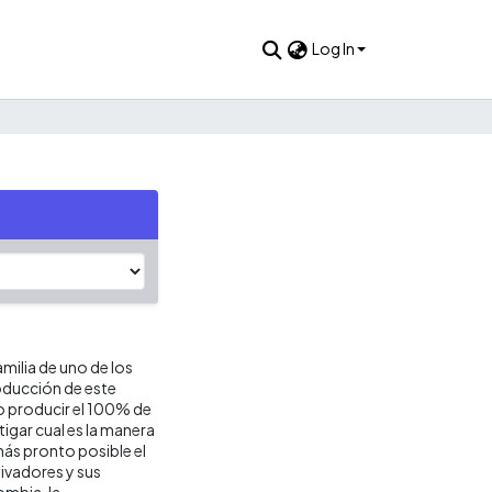
Log In
milia de uno de los
oducción de este
o producir el 100% de
tigar cual es la manera
más pronto posible el
ivadores y sus
ombia, la