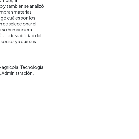
o y también se analizó
compran materias
igó cuáles son los
n de seleccionar el
curso humano era
isis de viabilidad del
 socios ya que sus
 agrícola
Tecnología
Administración