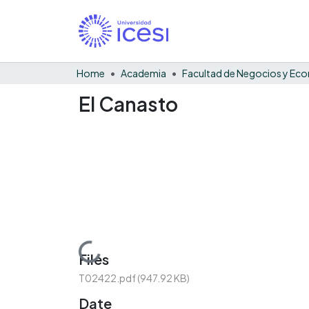
Home
Academia
El Canasto
Loading...
Files
T02422.pdf
(947.92 KB)
Date