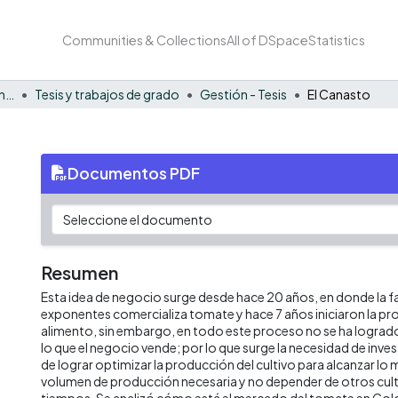
Communities & Collections
All of DSpace
Statistics
Facultad de Negocios y Economía
Tesis y trabajos de grado
Gestión - Tesis
El Canasto
Documentos PDF
Resumen
Esta idea de negocio surge desde hace 20 años, en donde la fa
exponentes comercializa tomate y hace 7 años iniciaron la pr
alimento, sin embargo, en todo este proceso no se ha lograd
lo que el negocio vende; por lo que surge la necesidad de inves
de lograr optimizar la producción del cultivo para alcanzar lo 
volumen de producción necesaria y no depender de otros cult
tiempos. Se analizó cómo está el mercado del tomate en Col