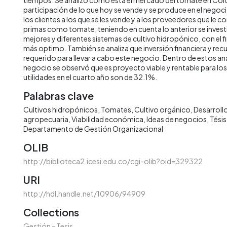
participación de lo que hoy se vende y se produce en el negoci
los clientes a los que se les vende y a los proveedores que le 
primas como tomate; teniendo en cuenta lo anterior se invest
mejores y diferentes sistemas de cultivo hidropónico, con el fi
más optimo. También se analiza que inversión financiera y re
requerido para llevar a cabo este negocio. Dentro de estos anál
negocio se observó que es proyecto viable y rentable para los
utilidades en el cuarto año son de 32.1%.
Palabras clave
Cultivos hidropónicos
Tomates
Cultivo orgánico
Desarrollo
agropecuaria
Viabilidad económica
Ideas de negocios
Tésis
Departamento de Gestión Organizacional
OLIB
http://biblioteca2.icesi.edu.co/cgi-olib?oid=329322
URI
http://hdl.handle.net/10906/94909
Collections
Gestión - Tesis