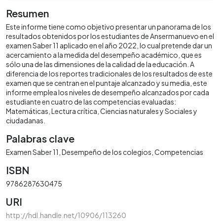
Resumen
Este informe tiene como objetivo presentar un panorama de los
resultados obtenidos por los estudiantes de Ansermanuevo en el
examen Saber 11 aplicado en el año 2022, lo cual pretende dar un
acercamiento a la medida del desempeño académico, que es
sólo una de las dimensiones de la calidad de la educación. A
diferencia de los reportes tradicionales de los resultados de este
examen que se centran en el puntaje alcanzado y su media, este
informe emplea los niveles de desempeño alcanzados por cada
estudiante en cuatro de las competencias evaluadas:
Matemáticas, Lectura crítica, Ciencias naturales y Sociales y
ciudadanas.
Palabras clave
Examen Saber 11
Desempeño de los colegios
Competencias
ISBN
9786287630475
URI
http://hdl.handle.net/10906/113260