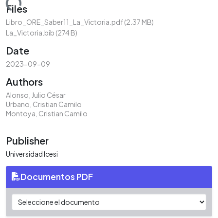
oading...
Files
Libro_ORE_Saber11_La_Victoria.pdf
(2.37 MB)
La_Victoria.bib
(274 B)
Date
2023-09-09
Authors
Alonso, Julio César
Urbano, Cristian Camilo
Montoya, Cristian Camilo
Publisher
Universidad Icesi
Documentos PDF