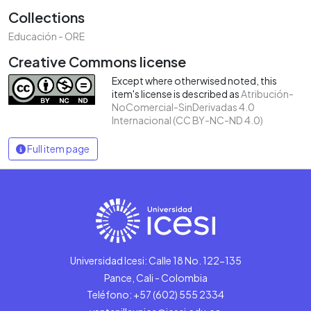
Collections
Educación - ORE
Creative Commons license
Except where otherwised noted, this
item's license is described as
Atribución-
NoComercial-SinDerivadas 4.0
Internacional (CC BY-NC-ND 4.0)
Full item page
Universidad Icesi: Calle 18 No. 122-135
Pance, Cali - Colombia
Teléfono: +57 (602) 555 2334