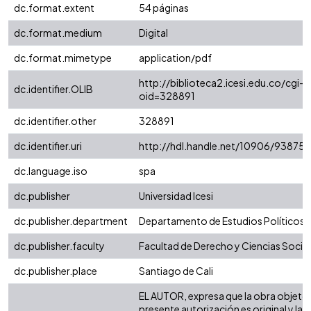
dc.format.extent
54 páginas
dc.format.medium
Digital
dc.format.mimetype
application/pdf
http://biblioteca2.icesi.edu.co/cgi-o
dc.identifier.OLIB
oid=328891
dc.identifier.other
328891
dc.identifier.uri
http://hdl.handle.net/10906/93875
dc.language.iso
spa
dc.publisher
Universidad Icesi
dc.publisher.department
Departamento de Estudios Políticos
dc.publisher.faculty
Facultad de Derecho y Ciencias Socia
dc.publisher.place
Santiago de Cali
EL AUTOR, expresa que la obra objeto 
presente autorización es original y la