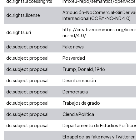
dc.rights.accessrights
info:eu-repo/semantics/openAccess
Atribución-NoComercial-SinDerivada
dc.rights.license
Internacional (CC BY-NC-ND 4.0)
http://creativecommons.org/license
dc.rights.uri
nc-nd/4.0/
dc.subject.proposal
Fake news
dc.subject.proposal
Posverdad
dc.subject.proposal
Trump, Donald, 1946-
dc.subject.proposal
Desinformación
dc.subject.proposal
Democracia
dc.subject.proposal
Trabajos de grado
dc.subject.proposal
Ciencia Política
dc.subject.proposal
Departamento de Estudios Políticos
El papel de las fake news y Twitter en la