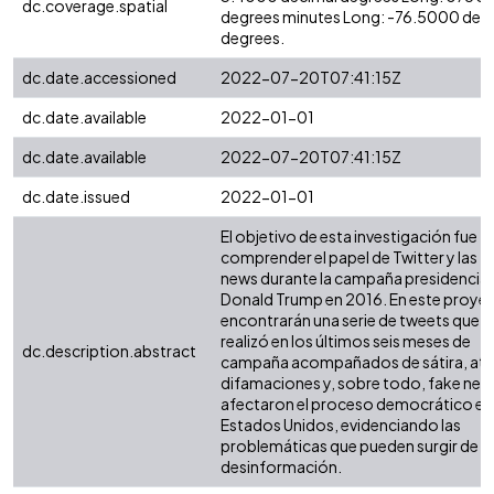
dc.coverage.spatial
degrees minutes Long: -76.5000 dec
degrees.
dc.date.accessioned
2022-07-20T07:41:15Z
dc.date.available
2022-01-01
dc.date.available
2022-07-20T07:41:15Z
dc.date.issued
2022-01-01
El objetivo de esta investigación fue
comprender el papel de Twitter y las f
news durante la campaña presidencial
Donald Trump en 2016. En este proye
encontrarán una serie de tweets que 
realizó en los últimos seis meses de
dc.description.abstract
campaña acompañados de sátira, ata
difamaciones y, sobre todo, fake new
afectaron el proceso democrático en
Estados Unidos, evidenciando las
problemáticas que pueden surgir de la
desinformación.