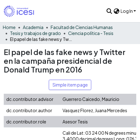
Log In
Home
Academia
Facultad de Ciencias Humanas
Tesis y trabajos de grado
Ciencia política - Tesis
El papel de las fake news y Twitter en la campaña presidencial de Donald Trump en 2016
El papel de las fake news y Twitter
en la campaña presidencial de
Donald Trump en 2016
Simple item page
dc.contributor.advisor
Guerrero Caicedo, Mauricio
dc.contributor.author
Vasquez Florez, Juana Mercedes
dc.contributor.role
Asesor Tesis
Cali de Lat: 03 24 00 N degrees minute
3.4000 decimal degrees Long: 076 3