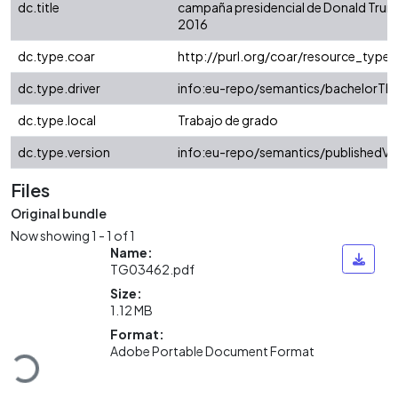
dc.title
campaña presidencial de Donald Trum
2016
dc.type.coar
http://purl.org/coar/resource_type/
dc.type.driver
info:eu-repo/semantics/bachelorThe
dc.type.local
Trabajo de grado
dc.type.version
info:eu-repo/semantics/publishedVe
Files
Original bundle
Now showing
1 - 1 of 1
Name:
TG03462.pdf
Size:
1.12 MB
Loading...
Format:
Adobe Portable Document Format