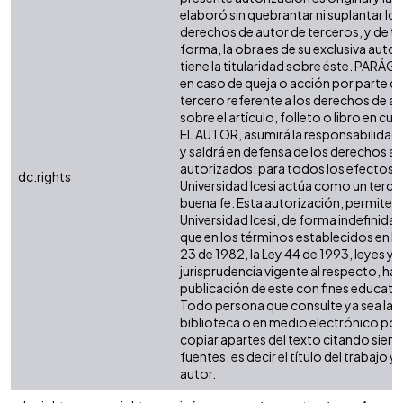
elaboró sin quebrantar ni suplantar los
derechos de autor de terceros, y de ta
forma, la obra es de su exclusiva autor
tiene la titularidad sobre éste. PARÁ
en caso de queja o acción por parte d
tercero referente a los derechos de a
sobre el artículo, folleto o libro en cue
EL AUTOR, asumirá la responsabilidad 
y saldrá en defensa de los derechos aq
autorizados; para todos los efectos, 
dc.rights
Universidad Icesi actúa como un terce
buena fe. Esta autorización, permite a 
Universidad Icesi, de forma indefinida,
que en los términos establecidos en la
23 de 1982, la Ley 44 de 1993, leyes y
jurisprudencia vigente al respecto, ha
publicación de este con fines educati
Todo persona que consulte ya sea la
biblioteca o en medio electrónico po
copiar apartes del texto citando siemp
fuentes, es decir el título del trabajo y 
autor.