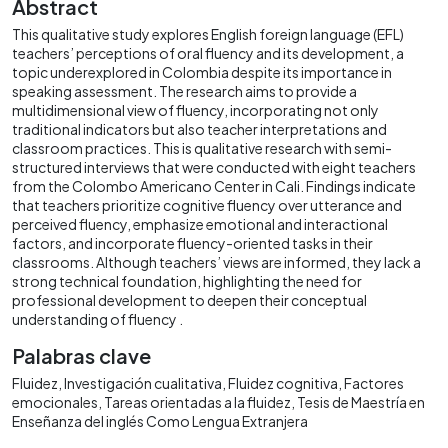
Abstract
This qualitative study explores English foreign language (EFL)
teachers’ perceptions of oral fluency and its development, a
topic underexplored in Colombia despite its importance in
speaking assessment. The research aims to provide a
multidimensional view of fluency, incorporating not only
traditional indicators but also teacher interpretations and
classroom practices. This is qualitative research with semi-
structured interviews that were conducted with eight teachers
from the Colombo Americano Center in Cali. Findings indicate
that teachers prioritize cognitive fluency over utterance and
perceived fluency, emphasize emotional and interactional
factors, and incorporate fluency-oriented tasks in their
classrooms. Although teachers’ views are informed, they lack a
strong technical foundation, highlighting the need for
professional development to deepen their conceptual
understanding of fluency .
Palabras clave
Fluidez
Investigación cualitativa
Fluidez cognitiva
Factores
emocionales
Tareas orientadas a la fluidez
Tesis de Maestría en
Enseñanza del inglés Como Lengua Extranjera