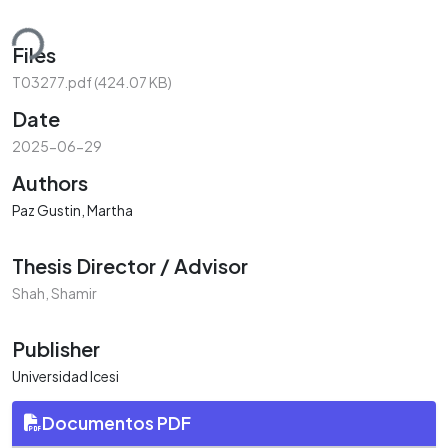
ding...
Files
T03277.pdf
(424.07 KB)
Date
2025-06-29
Authors
Paz Gustin, Martha
Thesis Director / Advisor
Shah, Shamir
Publisher
Universidad Icesi
Documentos PDF