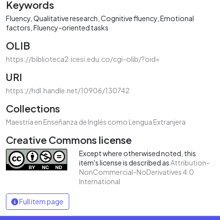
Keywords
Fluency
Qualitative research
Cognitive fluency
Emotional
factors
Fluency-oriented tasks
OLIB
https://biblioteca2.icesi.edu.co/cgi-olib/?oid=
URI
https://hdl.handle.net/10906/130742
Collections
Maestría en Enseñanza de Inglés como Lengua Extranjera
Creative Commons license
Except where otherwised noted, this
item's license is described as
Attribution-
NonCommercial-NoDerivatives 4.0
International
Full item page