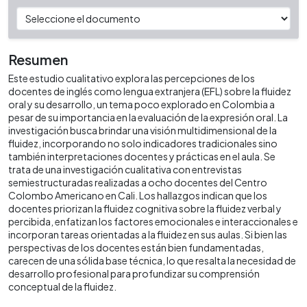
Resumen
Este estudio cualitativo explora las percepciones de los
docentes de inglés como lengua extranjera (EFL) sobre la fluidez
oral y su desarrollo, un tema poco explorado en Colombia a
pesar de su importancia en la evaluación de la expresión oral. La
investigación busca brindar una visión multidimensional de la
fluidez, incorporando no solo indicadores tradicionales sino
también interpretaciones docentes y prácticas en el aula. Se
trata de una investigación cualitativa con entrevistas
semiestructuradas realizadas a ocho docentes del Centro
Colombo Americano en Cali. Los hallazgos indican que los
docentes priorizan la fluidez cognitiva sobre la fluidez verbal y
percibida, enfatizan los factores emocionales e interaccionales e
incorporan tareas orientadas a la fluidez en sus aulas. Si bien las
perspectivas de los docentes están bien fundamentadas,
carecen de una sólida base técnica, lo que resalta la necesidad de
desarrollo profesional para profundizar su comprensión
conceptual de la fluidez.