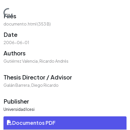
Loading...
Files
documento.html
(353 B)
Date
2006-06-01
Authors
Gutiérrez Valencia, Ricardo Andrés
Thesis Director / Advisor
Galán Barrera, Diego Ricardo
Publisher
Universidad Icesi
Documentos PDF