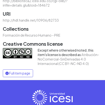
http://biblioteca2.icesi.edu.co/cgi-olib/?
infile=details.glu&loid=184672
URI
http://hdl.handle.net/10906/82733
Collections
Formación de Recurso Humano - PRE
Creative Commons license
Except where otherwised noted, this
item's license is described as
Atribución-
NoComercial-SinDerivadas 4.0
Internacional (CC BY-NC-ND 4.0)
Full item page