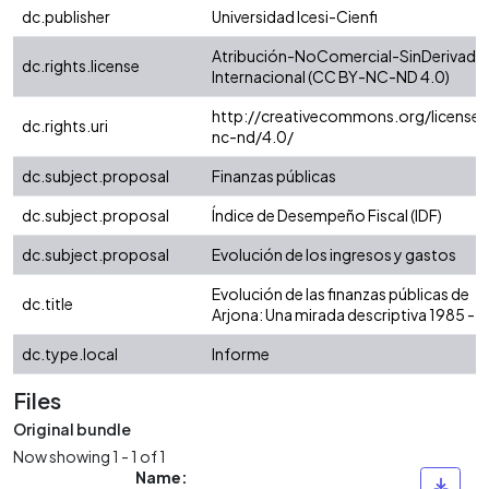
dc.publisher
Universidad Icesi-Cienfi
Atribución-NoComercial-SinDerivadas
dc.rights.license
Internacional (CC BY-NC-ND 4.0)
http://creativecommons.org/licenses
dc.rights.uri
nc-nd/4.0/
dc.subject.proposal
Finanzas públicas
dc.subject.proposal
Índice de Desempeño Fiscal (IDF)
dc.subject.proposal
Evolución de los ingresos y gastos
Evolución de las finanzas públicas de
dc.title
Arjona: Una mirada descriptiva 1985 - 
dc.type.local
Informe
Files
Original bundle
Now showing
1 - 1 of 1
Name: