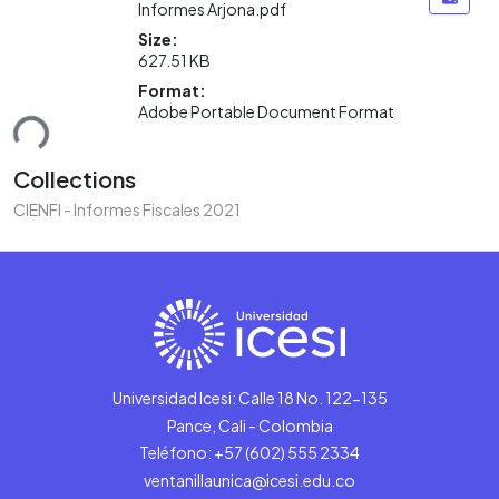
Informes Arjona.pdf
Size:
627.51 KB
Format:
Adobe Portable Document Format
ding...
Collections
CIENFI - Informes Fiscales 2021
Universidad Icesi: Calle 18 No. 122-135
Pance, Cali - Colombia
Teléfono: +57 (602) 555 2334
ventanillaunica@icesi.edu.co