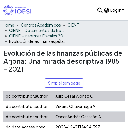
Log In
Home
Centros Académicos
CIENFI
CIENFI - Documentos de trabajos, técnicos y de divulgación
CIENFI - Informes Fiscales 2021
Evolución de las finanzas públicas de Arjona: Una mirada descriptiva 1985 - 2021
Evolución de las finanzas públicas de
Arjona: Una mirada descriptiva 1985
- 2021
Simple item page
dc.contributor.author
Julio César Alonso C
dc.contributor.author
Viviana Chavarriaga A
dc.contributor.author
Oscar Andrés Castaño A
dc.date.accessioned
2023-12-21T14:14:59Z