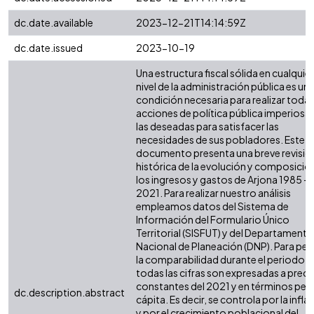
dc.date.available
2023-12-21T14:14:59Z
dc.date.issued
2023-10-19
Una estructura fiscal sólida en cualquier
nivel de la administración pública es un
condición necesaria para realizar todas
acciones de política pública imperiosas
las deseadas para satisfacer las
necesidades de sus pobladores. Este
documento presenta una breve revisió
histórica de la evolución y composició
los ingresos y gastos de Arjona 1985 -
2021. Para realizar nuestro análisis
empleamos datos del Sistema de
Información del Formulario Único
Territorial (SISFUT) y del Departamento
Nacional de Planeación (DNP). Para perm
la comparabilidad durante el periodo,
todas las cifras son expresadas a preci
constantes del 2021 y en términos per
dc.description.abstract
cápita. Es decir, se controla por la infla
y por el crecimiento poblacional del