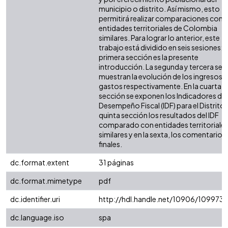
municipio o distrito. Así mismo, esto
permitirá realizar comparaciones con 
entidades territoriales de Colombia
similares. Para lograr lo anterior, este
trabajo está dividido en seis sesiones: l
primera sección es la presente
introducción. La segunda y tercera sec
muestran la evolución de los ingresos y
gastos respectivamente. En la cuarta
sección se exponen los Indicadores de
Desempeño Fiscal (IDF) para el Distrito. 
quinta sección los resultados del IDF
comparado con entidades territoriale
similares y en la sexta, los comentarios
finales.
dc.format.extent
31 páginas
dc.format.mimetype
pdf
dc.identifier.uri
http://hdl.handle.net/10906/109973
dc.language.iso
spa