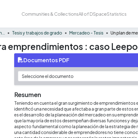
Communities & Collections
All of DSpace
Statistics
Facultad de Negocios y Economía
Tesis y trabajos de grado
Mercadeo - Tesis
ra emprendimientos : caso Leepo
Documentos PDF
Resumen
Teniendo en cuenta el gran surgimiento de emprendimientos en
identificó una necesidad que afectaba a gran parte de estos 
es el desarrollo de la planeación del mercadeo en su emprendi
que la mayoría de estos desempeñan diversas funciones y deja
aspecto fundamental como la planeación de la estrategia d
una cantidad considerable de emprendedores no tiene conoci
esta área de la empresa y por esta razón le restan importancia