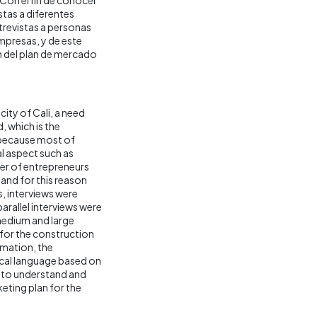
stas a diferentes
trevistas a personas
mpresas, y de este
n del plan de mercado
ity of Cali, a need
, which is the
s because most of
l aspect such as
ber of entrepreneurs
and for this reason
s, interviews were
arallel interviews were
medium and large
 for the construction
ormation, the
ical language based on
e to understand and
keting plan for the