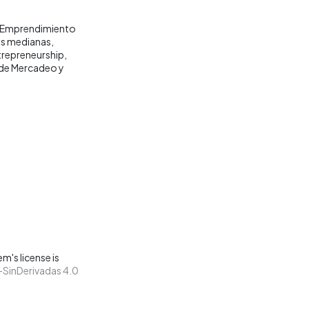
Emprendimiento
s medianas
trepreneurship
de Mercadeo y
m's license is
SinDerivadas 4.0