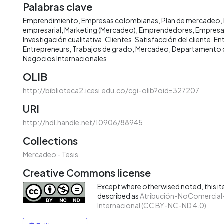
Palabras clave
Emprendimiento
Empresas colombianas
Plan de mercadeo
empresarial
Marketing (Mercadeo)
Emprendedores
Empresa
Investigación cualitativa
Clientes
Satisfacción del cliente
En
Entrepreneurs
Trabajos de grado
Mercadeo
Departamento 
Negocios Internacionales
OLIB
http://biblioteca2.icesi.edu.co/cgi-olib?oid=327207
URI
http://hdl.handle.net/10906/88945
Collections
Mercadeo - Tesis
Creative Commons license
Except where otherwised noted, this ite
described as
Atribución-NoComercial-
Internacional (CC BY-NC-ND 4.0)