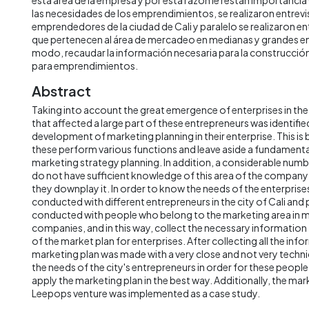
las necesidades de los emprendimientos, se realizaron entrevi
emprendedores de la ciudad de Cali y paralelo se realizaron en
que pertenecen al área de mercadeo en medianas y grandes e
modo, recaudar la información necesaria para la construcció
para emprendimientos.
Abstract
Taking into account the great emergence of enterprises in the c
that affected a large part of these entrepreneurs was identified
development of marketing planning in their enterprise. This i
these perform various functions and leave aside a fundamenta
marketing strategy planning. In addition, a considerable num
do not have sufficient knowledge of this area of the company 
they downplay it. In order to know the needs of the enterprise
conducted with different entrepreneurs in the city of Cali and p
conducted with people who belong to the marketing area in 
companies, and in this way, collect the necessary information
of the market plan for enterprises. After collecting all the inf
marketing plan was made with a very close and not very techn
the needs of the city's entrepreneurs in order for these peopl
apply the marketing plan in the best way. Additionally, the mar
Leepops venture was implemented as a case study.