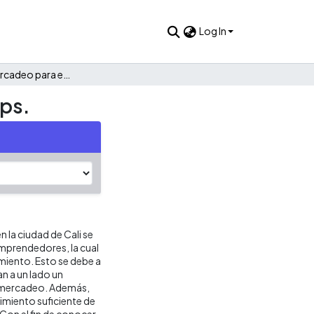
Log In
Un plan de mercadeo para emprendimientos : caso Leepops.
ps.
 la ciudad de Cali se
emprendedores, la cual
miento. Esto se debe a
n a un lado un
e mercadeo. Además,
miento suficiente de
 Con el fin de conocer