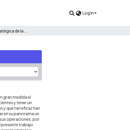
Log In
Planeación estratégica de la empresa familiar Criopollo
en gran medida el
ientes y tener un
s y que tan eficaz han
lar en su panorama un
 sus operaciones, por
l presente trabajo
o para la empresa