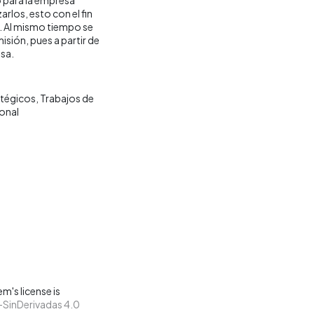
arlos, esto con el fin
s. Al mismo tiempo se
sión, pues a partir de
esa.
atégicos
Trabajos de
onal
m's license is
SinDerivadas 4.0