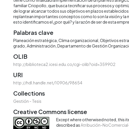
familiar Criopollo, que busca tecnificar sus procesos y optimiz
de lograr alcanzar todos sus objetivos en plazos establecido
replantean importantes conceptos como lo son la visión y la mi
esto identificamos el ¿por qué? y la razón de ser de esta empr
Palabras clave
Planeación estratégica
Clima organizacional
Objetivos estr
grado
Administración
Departamento de Gestión Organizaci
OLIB
http://biblioteca2.icesi.edu.co/cgi-olib?oid=359902
URI
http://hdl.handle.net/10906/98654
Collections
Gestión - Tesis
Creative Commons license
Except where otherwised noted, this ite
described as
Atribución-NoComercial-