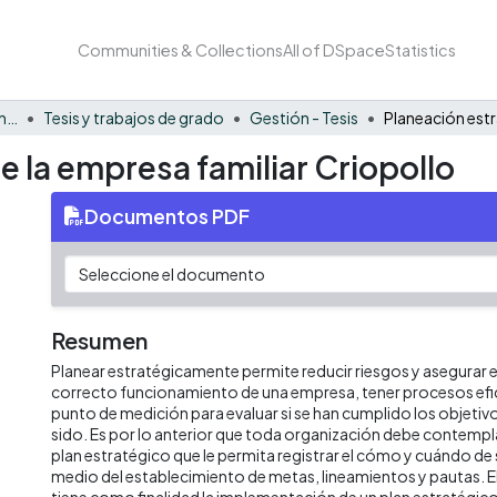
Communities & Collections
All of DSpace
Statistics
Facultad de Negocios y Economía
Tesis y trabajos de grado
Gestión - Tesis
e la empresa familiar Criopollo
Documentos PDF
Resumen
Planear estratégicamente permite reducir riesgos y asegurar 
correcto funcionamiento de una empresa, tener procesos efic
punto de medición para evaluar si se han cumplido los objetivo
sido. Es por lo anterior que toda organización debe contemp
plan estratégico que le permita registrar el cómo y cuándo de
medio del establecimiento de metas, lineamientos y pautas. E
tiene como finalidad la implementación de un plan estratégic