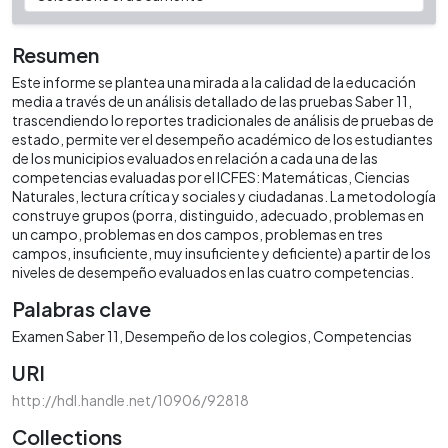
Resumen
Este informe se plantea una mirada a la calidad de la educación
media a través de un análisis detallado de las pruebas Saber 11,
trascendiendo lo reportes tradicionales de análisis de pruebas de
estado, permite ver el desempeño académico de los estudiantes
de los municipios evaluados en relación a cada una de las
competencias evaluadas por el ICFES: Matemáticas, Ciencias
Naturales, lectura crítica y sociales y ciudadanas. La metodología
construye grupos (porra, distinguido, adecuado, problemas en
un campo, problemas en dos campos, problemas en tres
campos, insuficiente, muy insuficiente y deficiente) a partir de los
niveles de desempeño evaluados en las cuatro competencias.
Palabras clave
Examen Saber 11
Desempeño de los colegios
Competencias
URI
http://hdl.handle.net/10906/92818
Collections