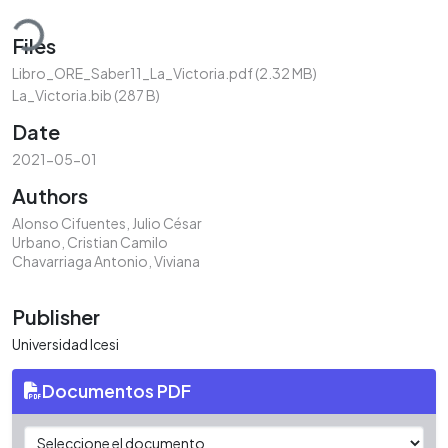
ding...
Files
Libro_ORE_Saber11_La_Victoria.pdf
(2.32 MB)
La_Victoria.bib
(287 B)
Date
2021-05-01
Authors
Alonso Cifuentes, Julio César
Urbano, Cristian Camilo
Chavarriaga Antonio, Viviana
Publisher
Universidad Icesi
Documentos PDF