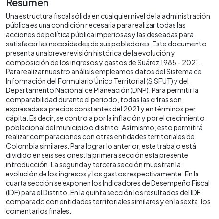
Resumen
Una estructura fiscal sólida en cualquier nivel de la administración
pública es una condición necesaria para realizar todas las
acciones de política pública imperiosas y las deseadas para
satisfacer las necesidades de sus pobladores. Este documento
presenta una breve revisión histórica de la evolución y
composición de los ingresos y gastos de Suárez 1985 - 2021.
Para realizar nuestro análisis empleamos datos del Sistema de
Información del Formulario Único Territorial (SISFUT) y del
Departamento Nacional de Planeación (DNP). Para permitir la
comparabilidad durante el periodo, todas las cifras son
expresadas a precios constantes del 2021 y en términos per
cápita. Es decir, se controla por la inflación y por el crecimiento
poblacional del municipio o distrito. Así mismo, esto permitirá
realizar comparaciones con otras entidades territoriales de
Colombia similares. Para lograr lo anterior, este trabajo está
dividido en seis sesiones: la primera sección es la presente
introducción. La segunda y tercera sección muestran la
evolución de los ingresos y los gastos respectivamente. En la
cuarta sección se exponen los Indicadores de Desempeño Fiscal
(IDF) para el Distrito. En la quinta sección los resultados del IDF
comparado con entidades territoriales similares y en la sexta, los
comentarios finales.