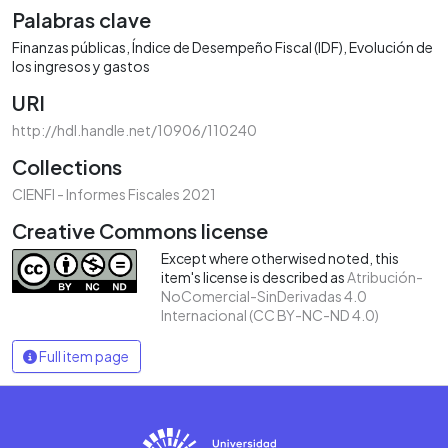
Palabras clave
Finanzas públicas
Índice de Desempeño Fiscal (IDF)
Evolución de
los ingresos y gastos
URI
http://hdl.handle.net/10906/110240
Collections
CIENFI - Informes Fiscales 2021
Creative Commons license
Except where otherwised noted, this
item's license is described as
Atribución-
NoComercial-SinDerivadas 4.0
Internacional (CC BY-NC-ND 4.0)
Full item page