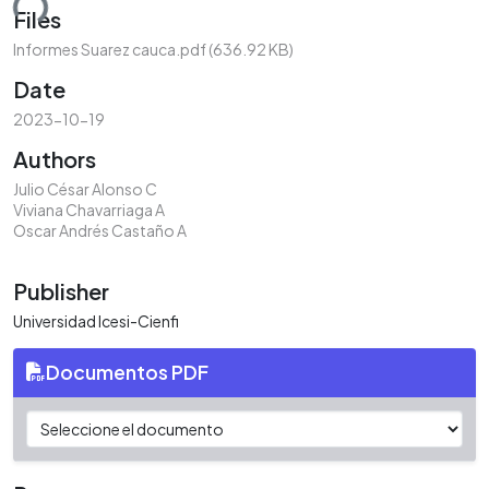
ding...
Files
Informes Suarez cauca.pdf
(636.92 KB)
Date
2023-10-19
Authors
Julio César Alonso C
Viviana Chavarriaga A
Oscar Andrés Castaño A
Publisher
Universidad Icesi-Cienfi
Documentos PDF