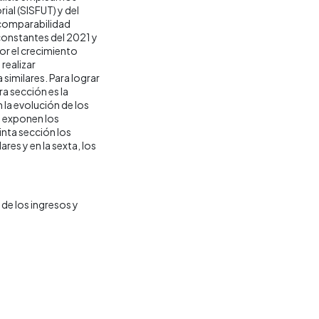
ial (SISFUT) y del
 comparabilidad
 constantes del 2021 y
por el crecimiento
realizar
similares. Para lograr
ra sección es la
la evolución de los
e exponen los
inta sección los
res y en la sexta, los
de los ingresos y