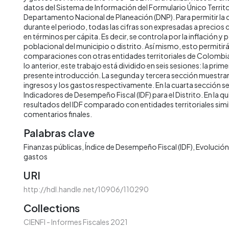
datos del Sistema de Información del Formulario Único Territor
Departamento Nacional de Planeación (DNP). Para permitir la
durante el periodo, todas las cifras son expresadas a precios
en términos per cápita. Es decir, se controla por la inflación y 
poblacional del municipio o distrito. Así mismo, esto permitirá 
comparaciones con otras entidades territoriales de Colombia 
lo anterior, este trabajo está dividido en seis sesiones: la prime
presente introducción. La segunda y tercera sección muestran 
ingresos y los gastos respectivamente. En la cuarta sección s
Indicadores de Desempeño Fiscal (IDF) para el Distrito. En la qu
resultados del IDF comparado con entidades territoriales simila
comentarios finales.
Palabras clave
Finanzas públicas
Índice de Desempeño Fiscal (IDF)
Evolución 
gastos
URI
http://hdl.handle.net/10906/110290
Collections
CIENFI - Informes Fiscales 2021