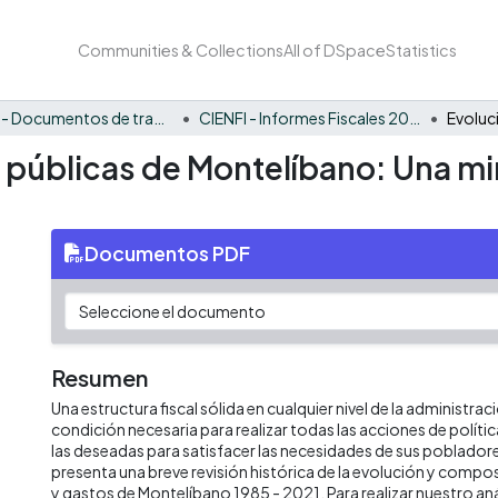
Communities & Collections
All of DSpace
Statistics
CIENFI - Documentos de trabajos, técnicos y de divulgación
CIENFI - Informes Fiscales 2021
s públicas de Montelíbano: Una mi
Documentos PDF
Resumen
Una estructura fiscal sólida en cualquier nivel de la administrac
condición necesaria para realizar todas las acciones de políti
las deseadas para satisfacer las necesidades de sus poblado
presenta una breve revisión histórica de la evolución y compos
y gastos de Montelíbano 1985 - 2021. Para realizar nuestro a