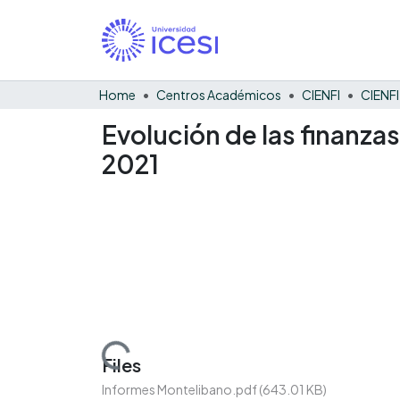
Home
Centros Académicos
CIENFI
Evolución de las finanza
2021
Loading...
Files
Informes Montelibano.pdf
(643.01 KB)