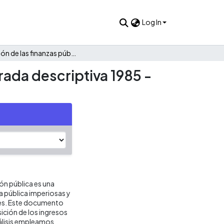
Log In
Evolución de las finanzas públicas de Montelíbano: Una mirada descriptiva 1985 - 2021
rada descriptiva 1985 -
ión pública es una
ca pública imperiosas y
res. Este documento
ición de los ingresos
nálisis empleamos