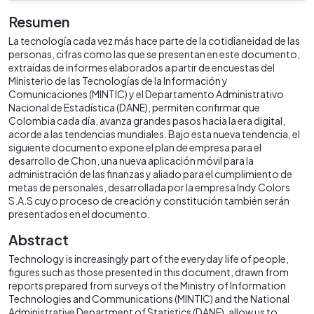
Resumen
La tecnología cada vez más hace parte de la cotidianeidad de las
personas, cifras como las que se presentan en este documento,
extraídas de informes elaborados a partir de encuestas del
Ministerio de las Tecnologías de la Información y
Comunicaciones (MINTIC) y el Departamento Administrativo
Nacional de Estadística (DANE), permiten confirmar que
Colombia cada día, avanza grandes pasos hacia la era digital,
acorde a las tendencias mundiales. Bajo esta nueva tendencia, el
siguiente documento expone el plan de empresa para el
desarrollo de Chon, una nueva aplicación móvil para la
administración de las finanzas y aliado para el cumplimiento de
metas de personales, desarrollada por la empresa Indy Colors
S.A.S cuyo proceso de creación y constitución también serán
presentados en el documento.
Abstract
Technology is increasingly part of the everyday life of people,
figures such as those presented in this document, drawn from
reports prepared from surveys of the Ministry of Information
Technologies and Communications (MINTIC) and the National
Administrative Department of Statistics (DANE), allow us to