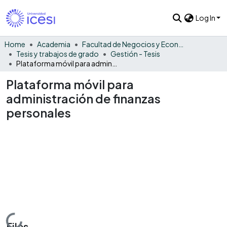
Log In
Home
Academia
Facultad de Negocios y Economía
Tesis y trabajos de grado
Gestión - Tesis
Plataforma móvil para administración de finanzas personales
Plataforma móvil para
administración de finanzas
personales
Loading...
Files