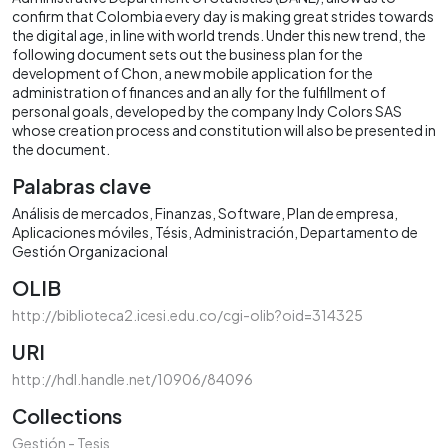
confirm that Colombia every day is making great strides towards
the digital age, in line with world trends. Under this new trend, the
following document sets out the business plan for the
development of Chon, a new mobile application for the
administration of finances and an ally for the fulfillment of
personal goals, developed by the company Indy Colors SAS
whose creation process and constitution will also be presented in
the document.
Palabras clave
Análisis de mercados
Finanzas
Software
Plan de empresa
Aplicaciones móviles
Tésis
Administración
Departamento de
Gestión Organizacional
OLIB
http://biblioteca2.icesi.edu.co/cgi-olib?oid=314325
URI
http://hdl.handle.net/10906/84096
Collections
Gestión - Tesis