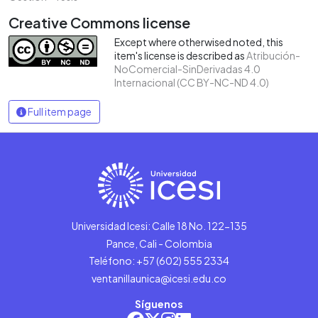
Creative Commons license
Except where otherwised noted, this
item's license is described as
Atribución-
NoComercial-SinDerivadas 4.0
Internacional (CC BY-NC-ND 4.0)
Full item page
Universidad Icesi: Calle 18 No. 122-135
Pance, Cali - Colombia
Teléfono: +57 (602) 555 2334
ventanillaunica@icesi.edu.co
Síguenos